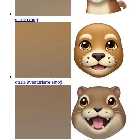
otarie
emoji
otarie aventurierre
emoji