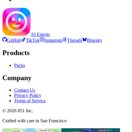
AI Emojis
GitHub
TikTok
Instagram
Threads
Bluesky
Products
Packs
Company
Contact Us
Privacy Policy
Terms of Service
©
2026
851 Inc.
Crafted with care in San Francisco