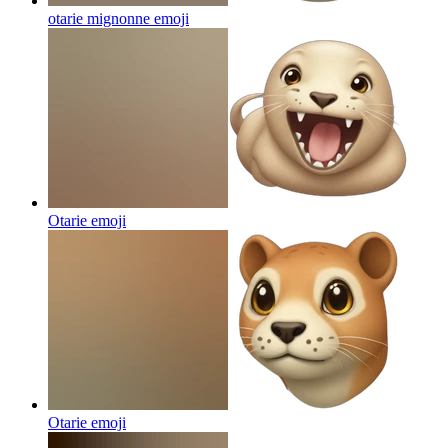
otarie mignonne
emoji
Otarie
emoji
Otarie
emoji