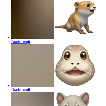
Otarie
emoji
Otarie
emoji