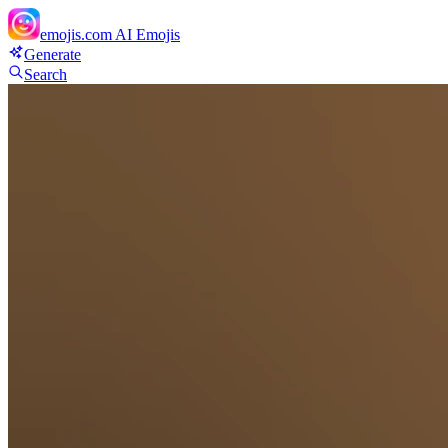
emojis.com
AI Emojis
Generate
Search