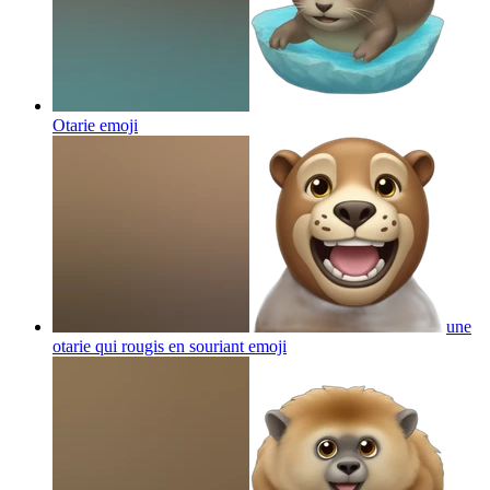
Otarie
emoji
une
otarie qui rougis en souriant
emoji