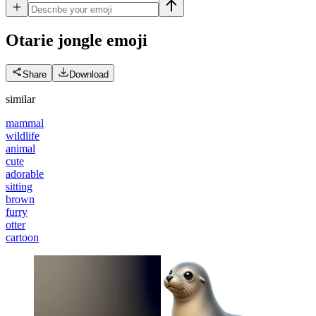
Otarie jongle
emoji
Share
Download
similar
mammal
wildlife
animal
cute
adorable
sitting
brown
furry
otter
cartoon