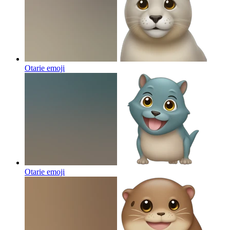
Otarie
emoji
Otarie
emoji