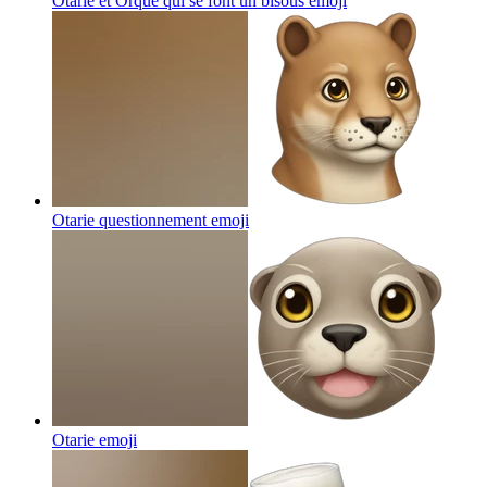
Otarie et Orque qui se font un bisous
emoji
Otarie questionnement
emoji
Otarie
emoji