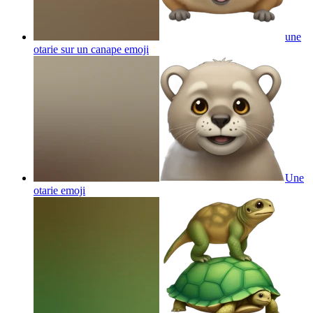
une
otarie sur un canape
emoji
Une
otarie
emoji