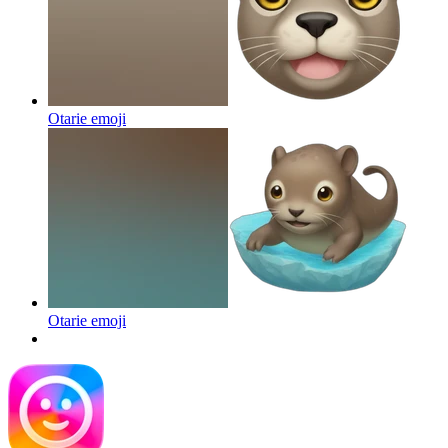
Otarie
emoji
Otarie
emoji