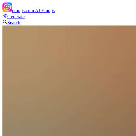
emojis.com
AI Emojis
Generate
Search