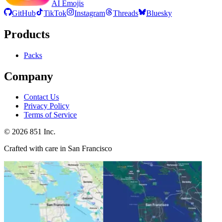
AI Emojis
GitHub
TikTok
Instagram
Threads
Bluesky
Products
Packs
Company
Contact Us
Privacy Policy
Terms of Service
©
2026
851 Inc.
Crafted with care in San Francisco