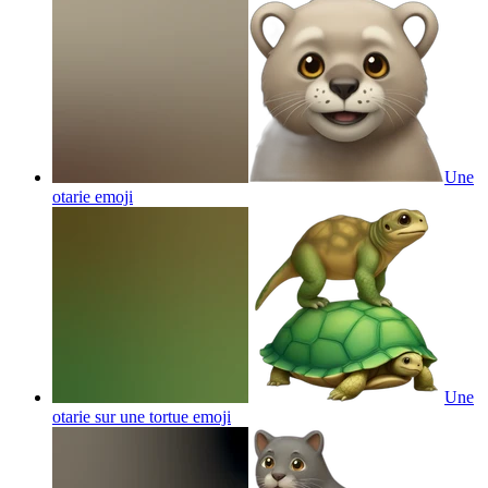
Une
otarie
emoji
Une
otarie sur une tortue
emoji