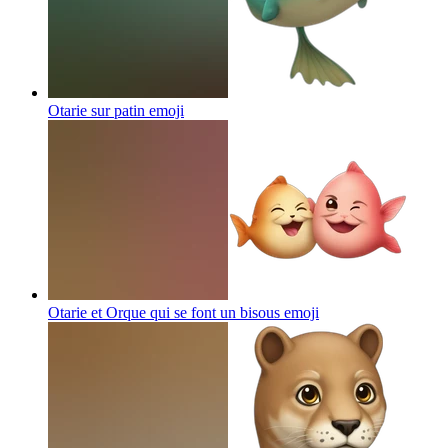
Otarie sur patin
emoji
Otarie et Orque qui se font un bisous
emoji