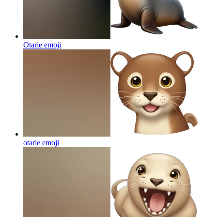
Otarie
emoji
otarie
emoji