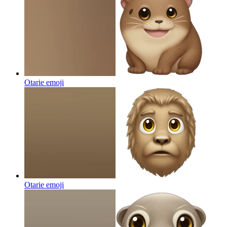
Otarie
emoji
Otarie
emoji