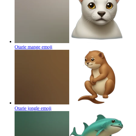
Otarie mange
emoji
Otarie jongle
emoji