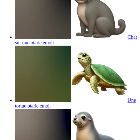
Chat
sur une otarie
emoji
Une
tortue otarie
emoji