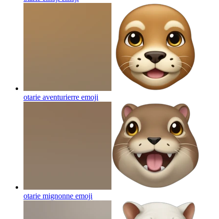
otarie aventurierre
emoji
otarie mignonne
emoji