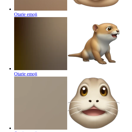
Otarie
emoji
Otarie
emoji