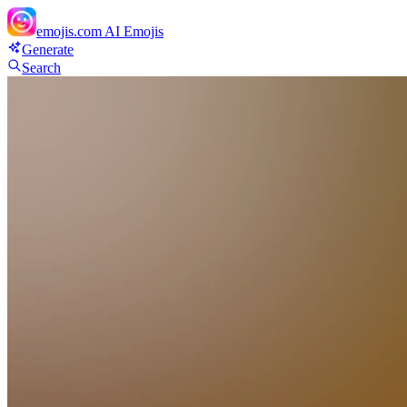
emojis.com
AI Emojis
Generate
Search