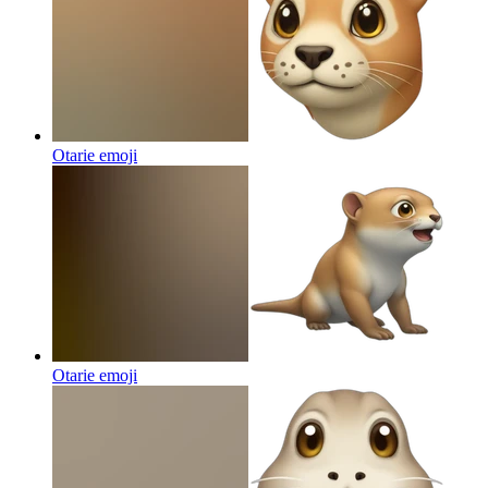
Otarie
emoji
Otarie
emoji