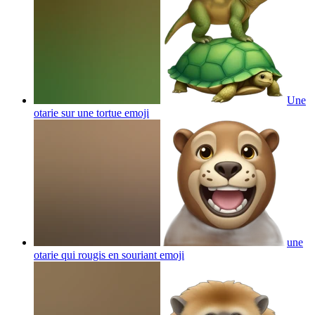
Une
otarie sur une tortue
emoji
une
otarie qui rougis en souriant
emoji