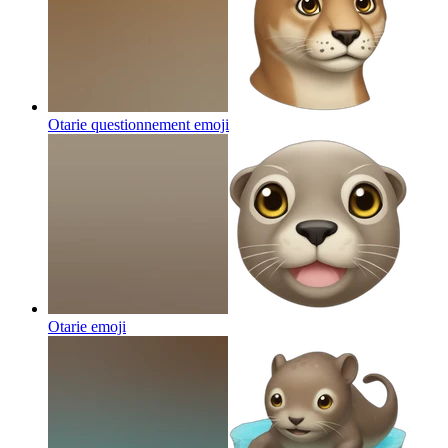
Otarie questionnement
emoji
Otarie
emoji