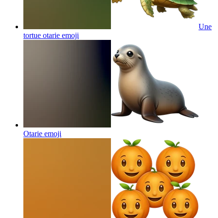
Une
tortue otarie
emoji
Otarie
emoji