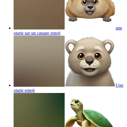
une
otarie sur un canape
emoji
Une
otarie
emoji