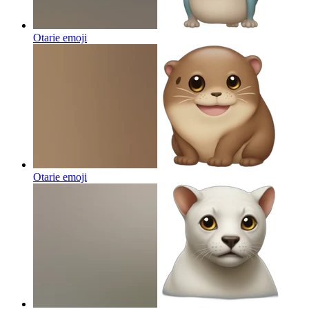
Otarie
emoji
Otarie
emoji