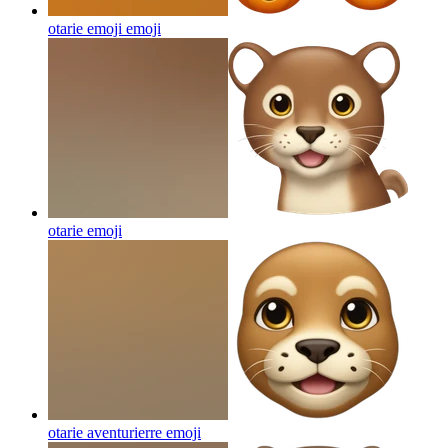
otarie emoji
emoji
otarie
emoji
otarie aventurierre
emoji