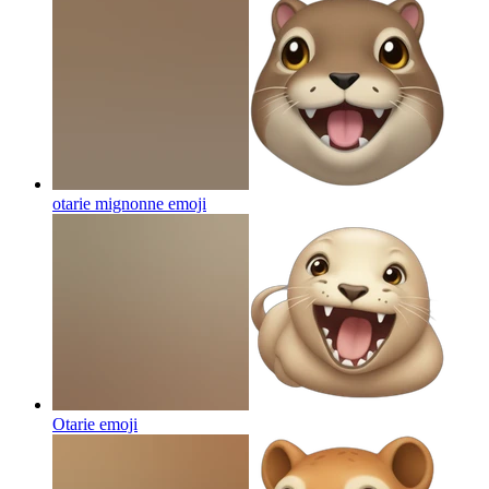
otarie mignonne
emoji
Otarie
emoji