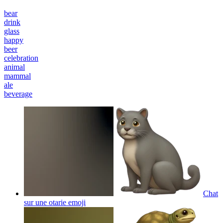
bear
drink
glass
happy
beer
celebration
animal
mammal
ale
beverage
Chat
sur une otarie
emoji