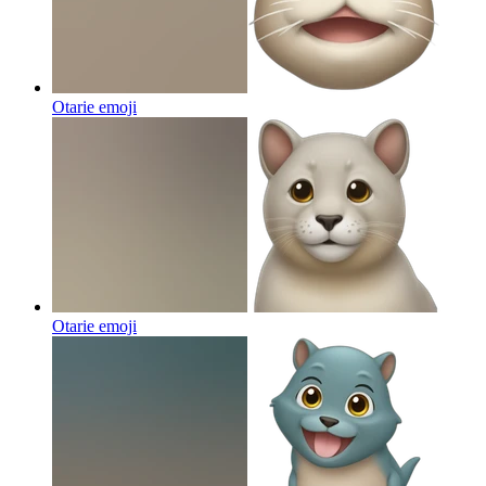
Otarie
emoji
Otarie
emoji