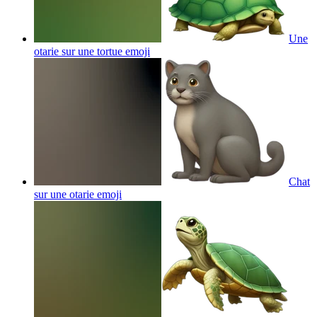
Une
otarie sur une tortue
emoji
Chat
sur une otarie
emoji