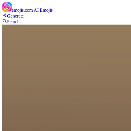
emojis.com
AI Emojis
Generate
Search