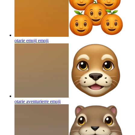
otarie emoji
emoji
otarie aventurierre
emoji