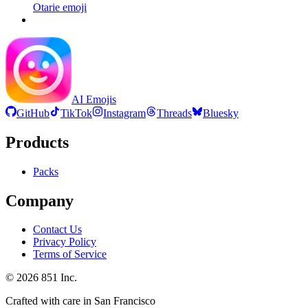
Otarie
emoji
AI Emojis
GitHub
TikTok
Instagram
Threads
Bluesky
Products
Packs
Company
Contact Us
Privacy Policy
Terms of Service
©
2026
851 Inc.
Crafted with care in San Francisco