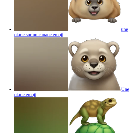
une
otarie sur un canape
emoji
Une
otarie
emoji