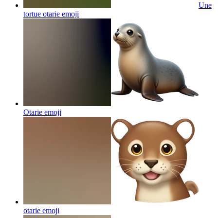
Une
tortue otarie
emoji
Otarie
emoji
otarie
emoji