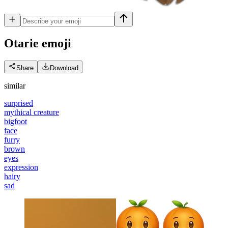
Otarie
emoji
Share
Download
similar
surprised
mythical creature
bigfoot
face
furry
brown
eyes
expression
hairy
sad