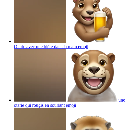
Otarie avec une bière dans la main
emoji
une
otarie qui rougis en souriant
emoji