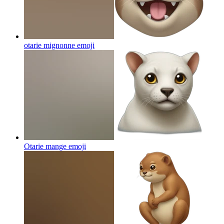
otarie mignonne
emoji
Otarie mange
emoji