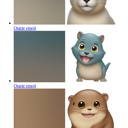
Otarie
emoji
Otarie
emoji