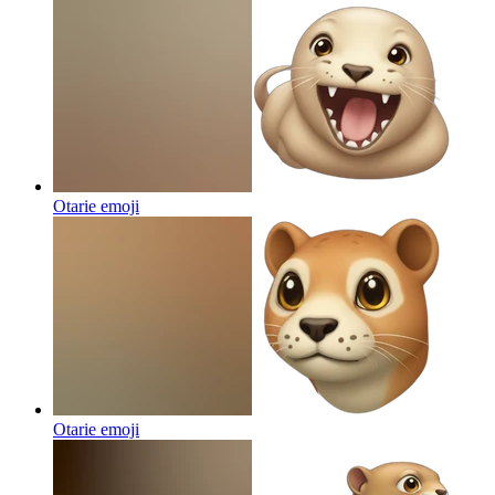
Otarie
emoji
Otarie
emoji