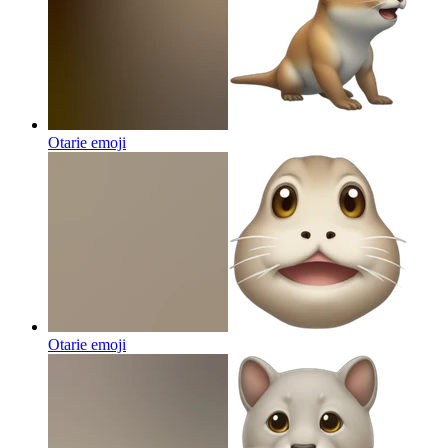
Otarie
emoji
Otarie
emoji