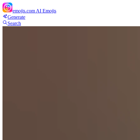
emojis.com
AI Emojis
Generate
Search