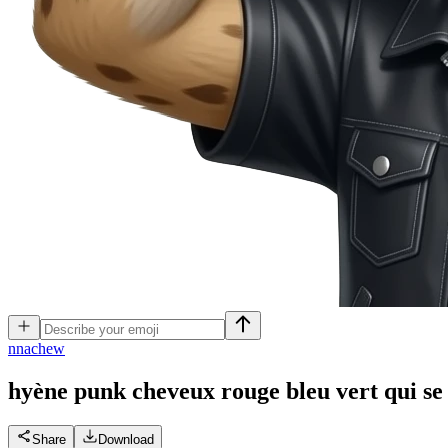
n
nachew
hyène punk cheveux rouge bleu vert qui se 
Share
Download