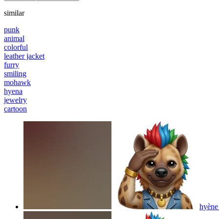
similar
punk
animal
colorful
leather jacket
furry
smiling
mohawk
hyena
jewelry
cartoon
hyène 