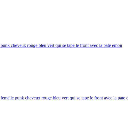
punk cheveux rouge bleu vert qui se tape le front avec la pate
emoji
femelle punk cheveux rouge bleu vert qui se tape le front avec la pate
e