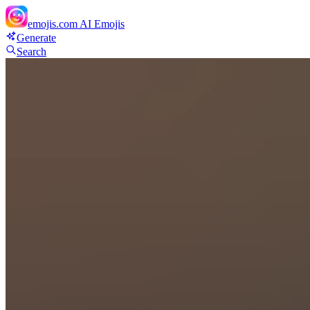
emojis.com
AI Emojis
Generate
Search