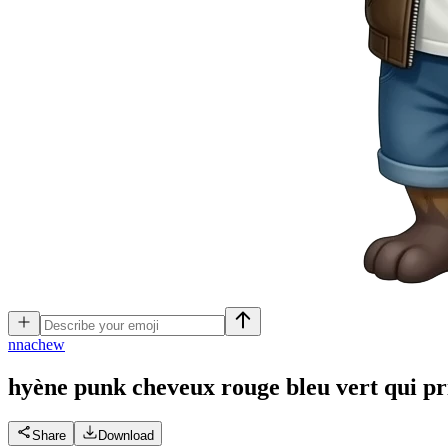
n
nachew
hyène punk cheveux rouge bleu vert qui pri
Share
Download