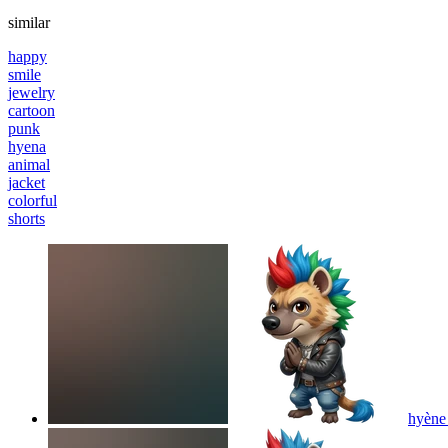
similar
happy
smile
jewelry
cartoon
punk
hyena
animal
jacket
colorful
shorts
hyène 