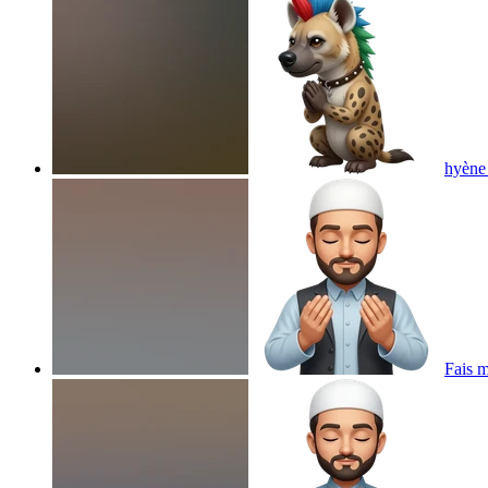
hyène 
Fais m