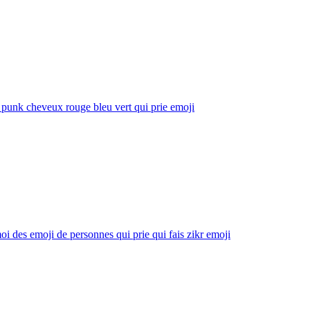
punk cheveux rouge bleu vert qui prie
emoji
oi des emoji de personnes qui prie qui fais zikr
emoji