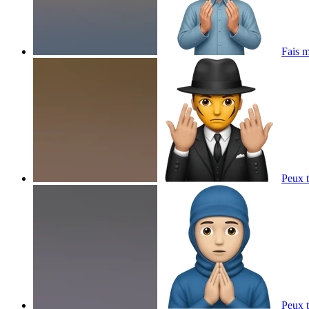
Fais m
Peux t
Peux t