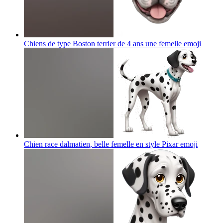
Chiens de type Boston terrier de 4 ans une femelle
emoji
Chien race dalmatien, belle femelle en style Pixar
emoji