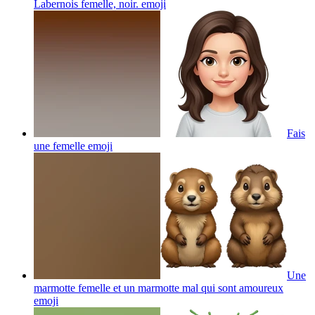
Labernois femelle, noir.
emoji
Fais
une femelle
emoji
Une
marmotte femelle et un marmotte mal qui sont amoureux
emoji