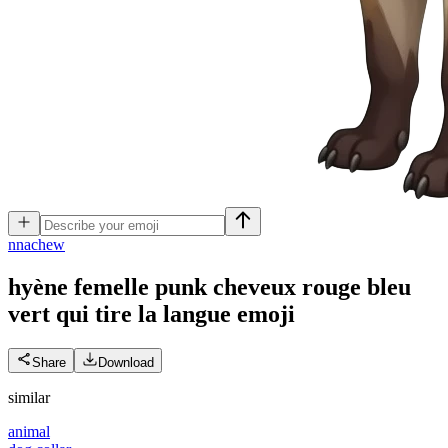
n
nachew
hyène femelle punk cheveux rouge bleu
vert qui tire la langue
emoji
Share
Download
similar
animal