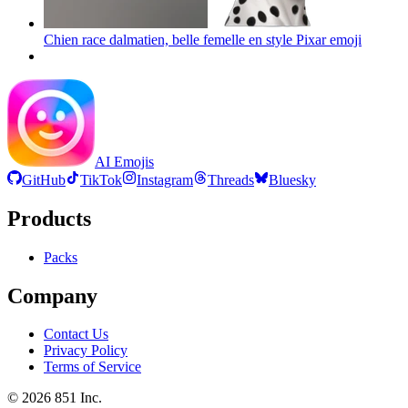
Chien race dalmatien, belle femelle en style Pixar
emoji
AI Emojis
GitHub
TikTok
Instagram
Threads
Bluesky
Products
Packs
Company
Contact Us
Privacy Policy
Terms of Service
©
2026
851 Inc.