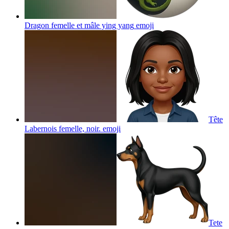
Dragon femelle et mâle ying yang
emoji
Tête
Labernois femelle, noir.
emoji
Tete