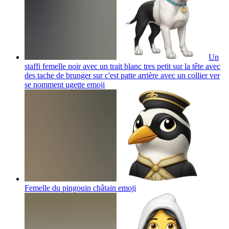
Un
staffi femelle noir avec un trait blanc tres petit sur la tête avec
des tache de brunger sur c'est patte arrière avec un collier ver
se nomment ugette
emoji
Femelle du pingouin châtain
emoji