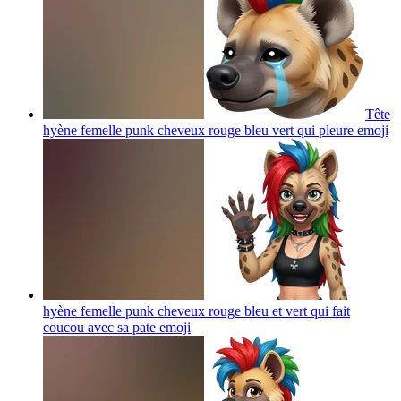
Tête
hyène femelle punk cheveux rouge bleu vert qui pleure
emoji
hyène femelle punk cheveux rouge bleu et vert qui fait
coucou avec sa pate
emoji