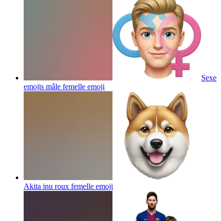
Sexe
emojis mâle femelle
emoji
Akita inu roux femelle
emoji