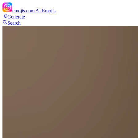
emojis.com
AI Emojis
Generate
Search