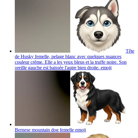
Tête
de Husky femelle, pelage blanc avec quelques nuances
couleur crème. Elle a les yeux bleus et la truffe noire. Son
oreille gauche est baissée l'autre bien droite.
emoji
Bernese mountain dog femelle
emoji