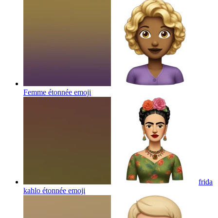
Femme étonnée
emoji
frida
kahlo étonnée
emoji