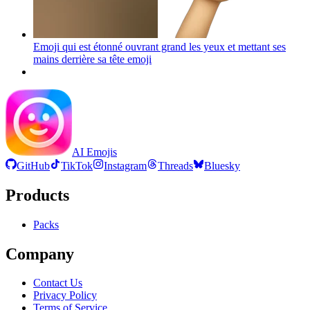
Emoji qui est étonné ouvrant grand les yeux et mettant ses
mains derrière sa tête
emoji
AI Emojis
GitHub
TikTok
Instagram
Threads
Bluesky
Products
Packs
Company
Contact Us
Privacy Policy
Terms of Service