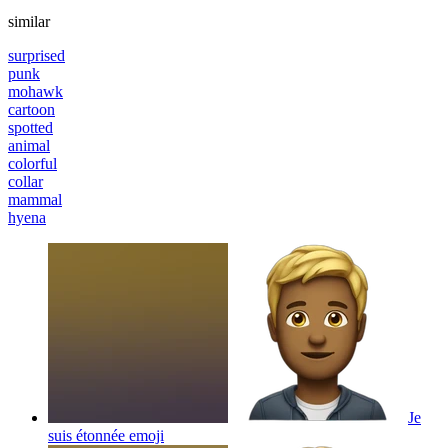
similar
surprised
punk
mohawk
cartoon
spotted
animal
colorful
collar
mammal
hyena
Je
suis étonnée
emoji