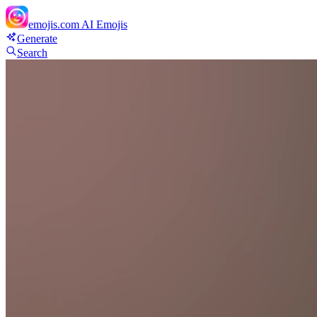
emojis.com
AI Emojis
Generate
Search