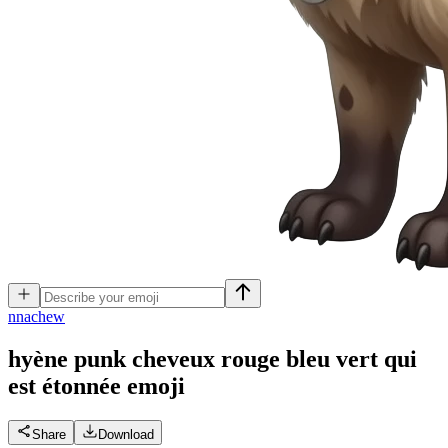
n
nachew
hyène punk cheveux rouge bleu vert qui
est étonnée
emoji
Share
Download