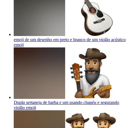
emoji de um desenho em preto e branco de um violão acústico
emoji
Dupla sertaneja de barba e um usando chapéu e segurando
violão
emoji