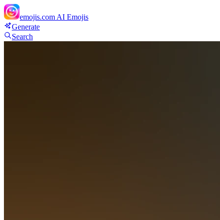
emojis.com
AI Emojis
Generate
Search