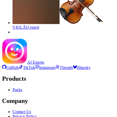
VIOLÃO
emoji
AI Emojis
GitHub
TikTok
Instagram
Threads
Bluesky
Products
Packs
Company
Contact Us
Privacy Policy