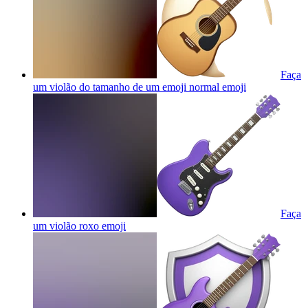
Faça
um violão do tamanho de um emoji normal
emoji
Faça
um violão roxo
emoji