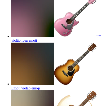
um
violão rosa
emoji
Emoji violão
emoji