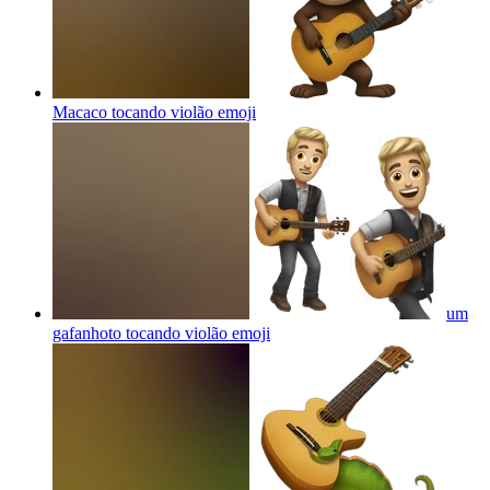
Macaco tocando violão
emoji
um
gafanhoto tocando violão
emoji