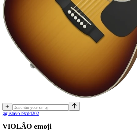
g
gustavo19cdd202
VIOLÃO
emoji