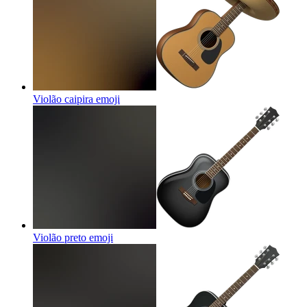
Violão caipira
emoji
Violão preto
emoji