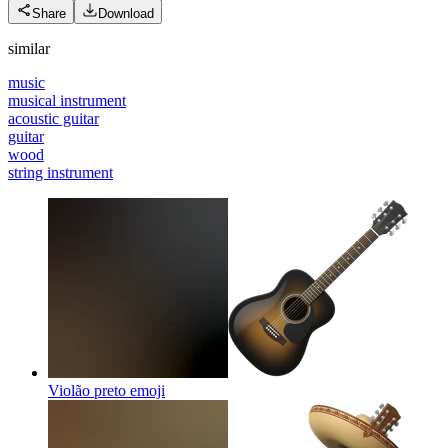
Share
Download
similar
music
musical instrument
acoustic guitar
guitar
wood
string instrument
Violão preto
emoji