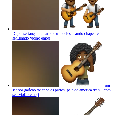
Dupla sertaneja de barba e um deles usando chapéu e
segurando violão
emoji
um
senhor gaúcho de cabelos pretos, pele da america do sul com
seu violão
emoji