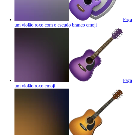
Faça
um violão roxo com o escudo branco
emoji
Faça
um violão roxo
emoji