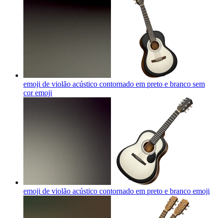
emoji de violão acústico contornado em preto e branco sem
cor
emoji
emoji de violão acústico contornado em preto e branco
emoji