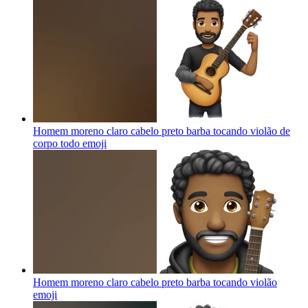
Homem moreno claro cabelo preto barba tocando violão de
corpo todo
emoji
Homem moreno claro cabelo preto barba tocando violão
emoji