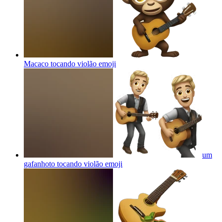
Macaco tocando violão
emoji
um
gafanhoto tocando violão
emoji