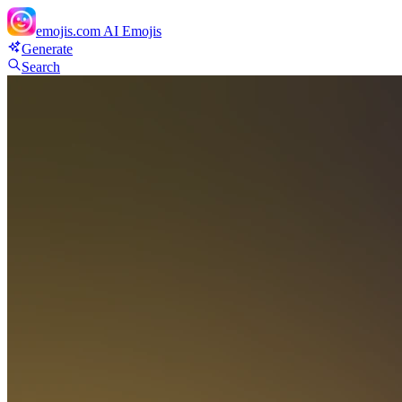
emojis.com
AI Emojis
Generate
Search