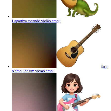
Lagartixa tocando violão
emoji
faça
o emoji de um violão
emoji