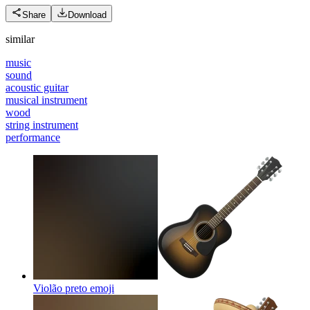
Share
Download
similar
music
sound
acoustic guitar
musical instrument
wood
string instrument
performance
Violão preto
emoji