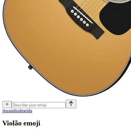
j
jurandiralmeida
Violão
emoji