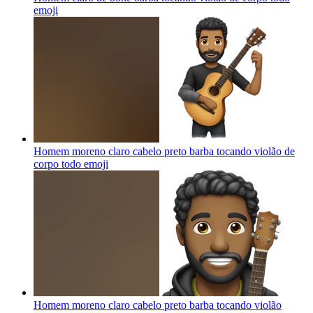
emoji
Homem moreno claro cabelo preto barba tocando violão de
corpo todo
emoji
Homem moreno claro cabelo preto barba tocando violão