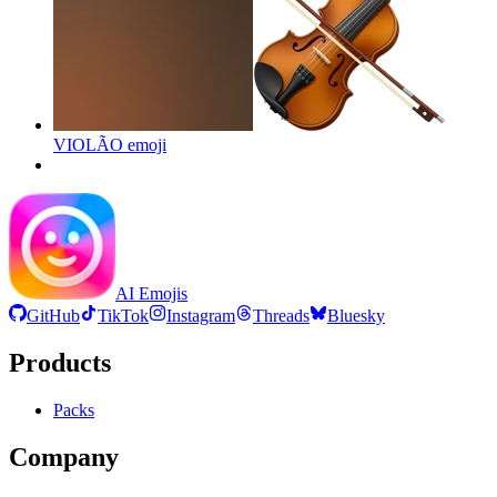
VIOLÃO
emoji
AI Emojis
GitHub
TikTok
Instagram
Threads
Bluesky
Products
Packs
Company