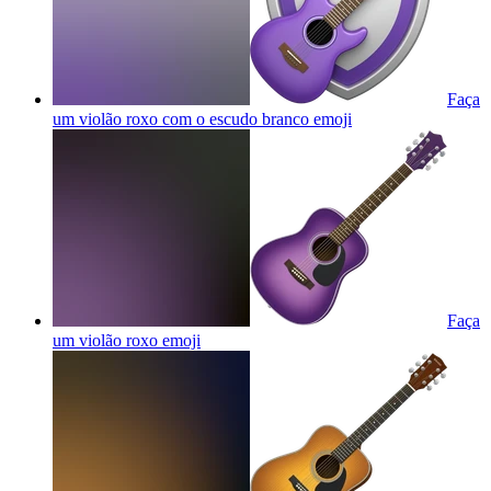
Faça
um violão roxo com o escudo branco
emoji
Faça
um violão roxo
emoji