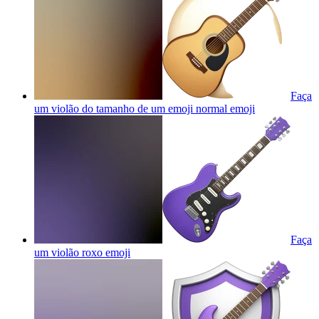
Faça
um violão do tamanho de um emoji normal
emoji
Faça
um violão roxo
emoji