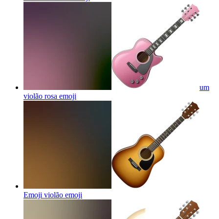
um
violão rosa
emoji
Emoji violão
emoji