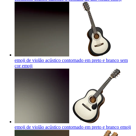
emoji de violão acústico contornado em preto e branco sem
cor
emoji
emoji de violão acústico contornado em preto e branco
emoji