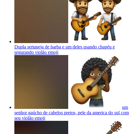
Dupla sertaneja de barba e um deles usando chapéu e
segurando violão
emoji
um
senhor gaúcho de cabelos pretos, pele da america do sul com
seu violão
emoji