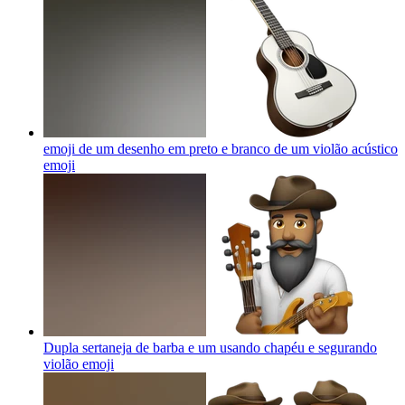
emoji de um desenho em preto e branco de um violão acústico
emoji
Dupla sertaneja de barba e um usando chapéu e segurando
violão
emoji