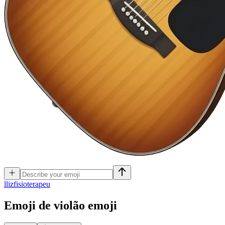
l
lizfisioterapeu
Emoji de violão
emoji