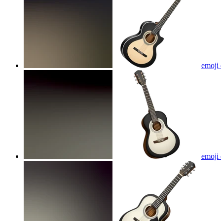
emoji 
emoji 