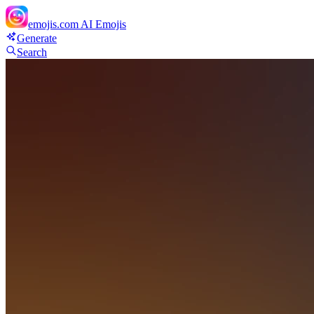
emojis.com
AI Emojis
Generate
Search