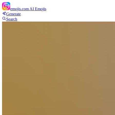
emojis.com
AI Emojis
Generate
Search