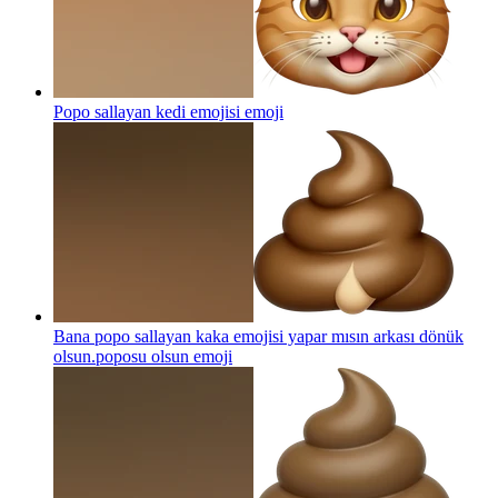
Popo sallayan kedi emojisi
emoji
Bana popo sallayan kaka emojisi yapar mısın arkası dönük
olsun.poposu olsun
emoji