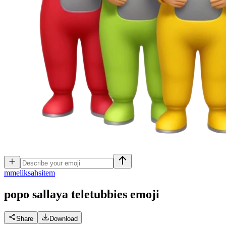
m
meliksahsitem
popo sallaya teletubbies
emoji
Share
Download