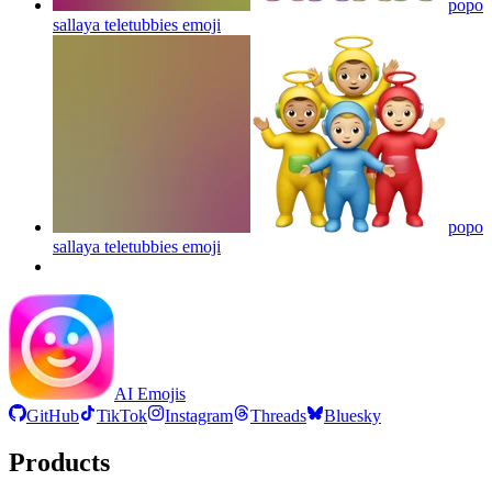
popo
sallaya teletubbies
emoji
popo
sallaya teletubbies
emoji
AI Emojis
GitHub
TikTok
Instagram
Threads
Bluesky
Products