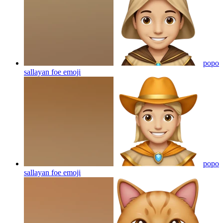
popo
sallayan foe
emoji
popo
sallayan foe
emoji