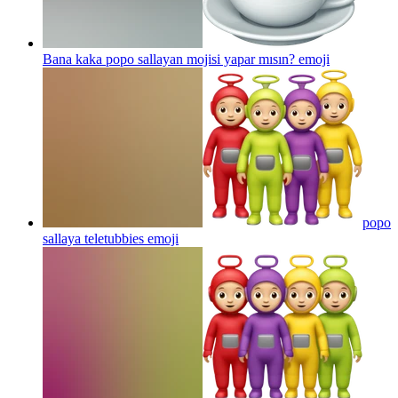
Bana kaka popo sallayan mojisi yapar mısın?
emoji
popo
sallaya teletubbies
emoji