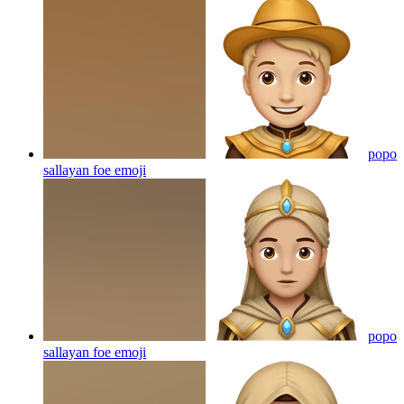
popo
sallayan foe
emoji
popo
sallayan foe
emoji