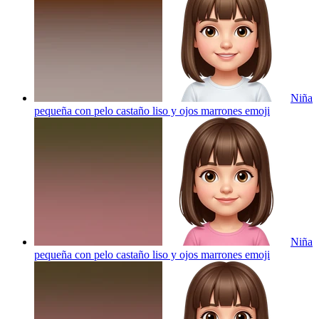
Niña
pequeña con pelo castaño liso y ojos marrones
emoji
Niña
pequeña con pelo castaño liso y ojos marrones
emoji