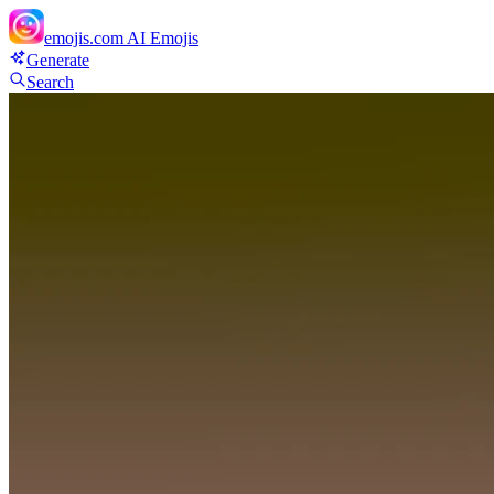
emojis.com
AI Emojis
Generate
Search