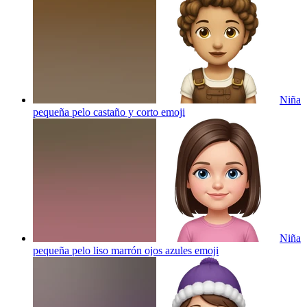
Niña
pequeña pelo castaño y corto
emoji
Niña
pequeña pelo liso marrón ojos azules
emoji