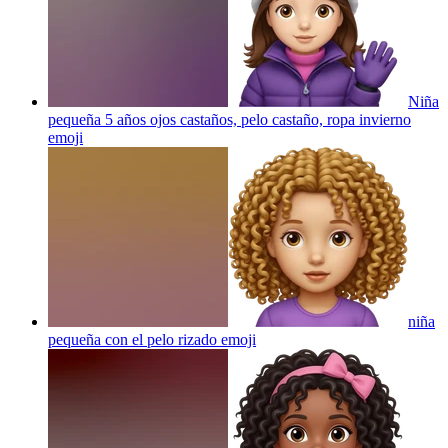
Niña
pequeña 5 años ojos castaños, pelo castaño, ropa invierno
emoji
niña
pequeña con el pelo rizado
emoji