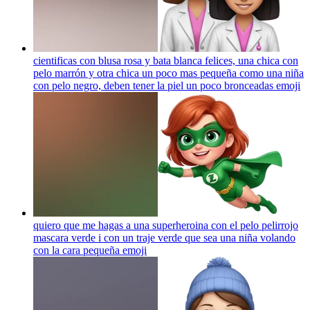
cientificas con blusa rosa y bata blanca felices, una chica con
pelo marrón y otra chica un poco mas pequeña como una niña
con pelo negro, deben tener la piel un poco bronceadas
emoji
quiero que me hagas a una superheroina con el pelo pelirrojo
mascara verde i con un traje verde que sea una niña volando
con la cara pequeña
emoji