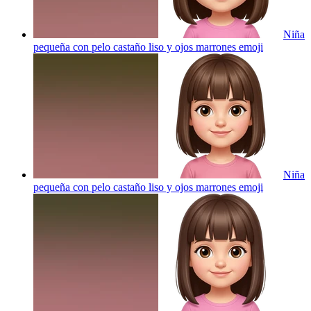
Niña
pequeña con pelo castaño liso y ojos marrones
emoji
Niña
pequeña con pelo castaño liso y ojos marrones
emoji