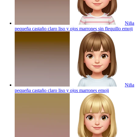
Niña
pequeña castaño claro liso y ojos marrones sin flequillo
emoji
Niña
pequeña castaño claro liso y ojos marrones
emoji