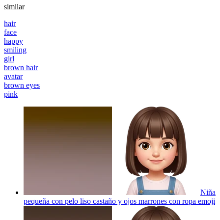
similar
hair
face
happy
smiling
girl
brown hair
avatar
brown eyes
pink
Niña
pequeña con pelo liso castaño y ojos marrones con ropa
emoji