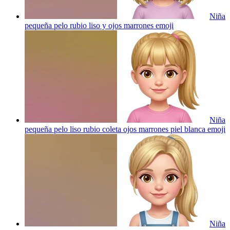
Niña
pequeña pelo rubio liso y ojos marrones
emoji
Niña
pequeña pelo liso rubio coleta ojos marrones piel blanca
emoji
Niña