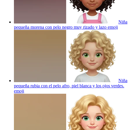
Niña
pequeña morena con pelo negro muy rizado y lazo
emoji
Niña
pequeña rubia con el pelo afro, piel blanca y los ojos verdes.
emoji