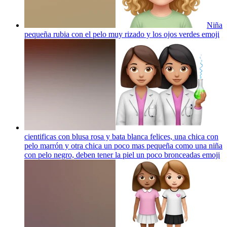
Niña
pequeña rubia con el pelo muy rizado y los ojos verdes
emoji
cientificas con blusa rosa y bata blanca felices, una chica con
pelo marrón y otra chica un poco mas pequeña como una niña
con pelo negro, deben tener la piel un poco bronceadas
emoji