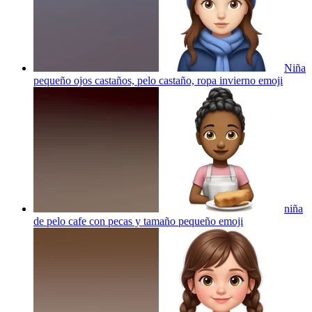
Niña
pequeño ojos castaños, pelo castaño, ropa invierno
emoji
niña
de pelo cafe con pecas y tamaño pequeño
emoji