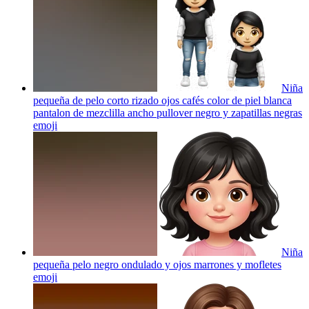
Niña
pequeña de pelo corto rizado ojos cafés color de piel blanca
pantalon de mezclilla ancho pullover negro y zapatillas negras
emoji
Niña
pequeña pelo negro ondulado y ojos marrones y mofletes
emoji