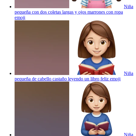
Niña
pequeña con dos coletas largas y ojos marrones con ropa
emoji
Niña
pequeña de cabello castaño leyendo un libro feliz
emoji
Niña