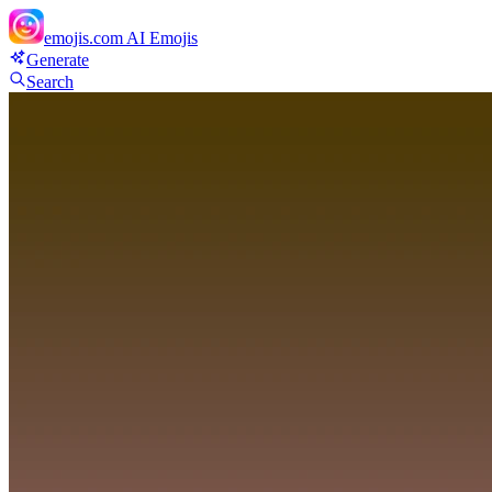
emojis.com
AI Emojis
Generate
Search