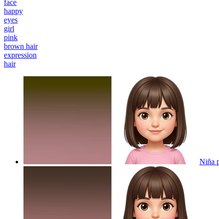
face
happy
eyes
girl
pink
brown hair
expression
hair
Niña p