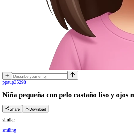
p
paup35298
Niña pequeña con pelo castaño liso y ojos
Share
Download
similar
smiling