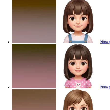
Niña p
Niña p