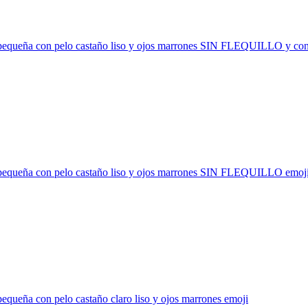
pequeña con pelo castaño liso y ojos marrones SIN FLEQUILLO y con
pequeña con pelo castaño liso y ojos marrones SIN FLEQUILLO
emoj
equeña con pelo castaño claro liso y ojos marrones
emoji