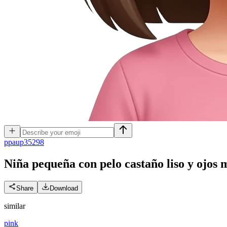
p
paup35298
Niña pequeña con pelo castaño liso y ojos
Share
Download
similar
pink