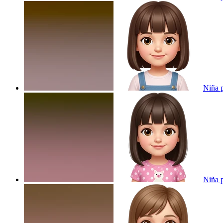
Niña p
Niña p