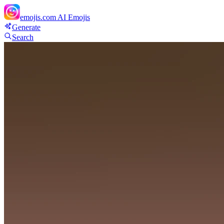
emojis.com
AI Emojis
Generate
Search