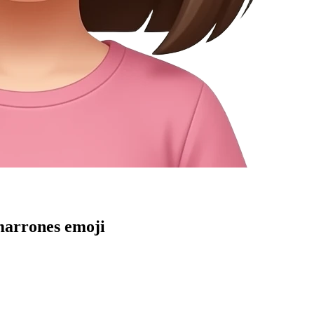
 marrones
emoji