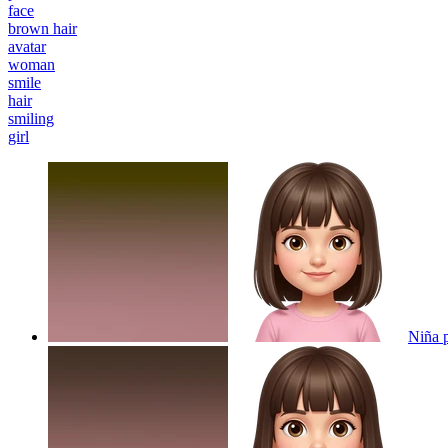
face
brown hair
avatar
woman
smile
hair
smiling
girl
Niña p