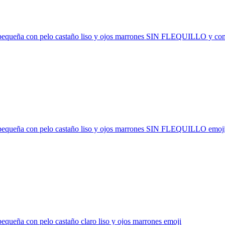
pequeña con pelo castaño liso y ojos marrones SIN FLEQUILLO y con
pequeña con pelo castaño liso y ojos marrones SIN FLEQUILLO
emoj
equeña con pelo castaño claro liso y ojos marrones
emoji