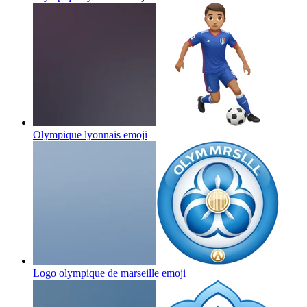
Olympique lyonnais
emoji
Logo olympique de marseille
emoji