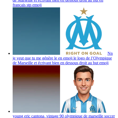
de Marseille et écrivant bien en dessous droit au but en
français stp
emoji
Nn
je veut que tu me génère le en emoji le logo de l’Olympique
de Marseille et écrivant bien en dessous droit au but
emoji
young eric cantona, vintage 90 olympique de marseille soccer