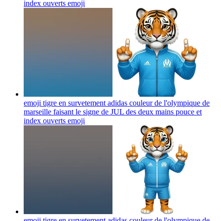
index ouverts
emoji
emoji tigre en survetement adidas couleur de l'olympique de
marseille faisant le signe de JUL des deux mains pouce et
index ouverts
emoji
emoji tigre en survetement adidas couleur de l'olympique de