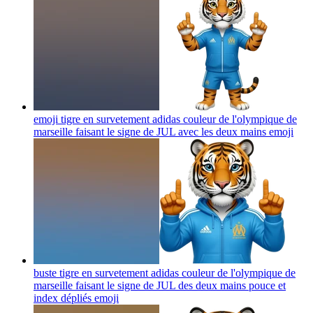
emoji tigre en survetement adidas couleur de l'olympique de
marseille faisant le signe de JUL avec les deux mains
emoji
buste tigre en survetement adidas couleur de l'olympique de
marseille faisant le signe de JUL des deux mains pouce et
index dépliés
emoji