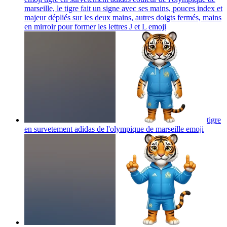
marseille, le tigre fait un signe avec ses mains, pouces index et
majeur dépliés sur les deux mains, autres doigts fermés, mains
en mirroir pour former les lettres J et L
emoji
tigre
en survetement adidas de l'olympique de marseille
emoji