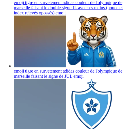
emoji tigre en survetement adidas couleur de l'olympique de
marseille faisant le double signe JL avec ses mains (pouce et
index relevés opossés)
emoji
emoji tigre en survetement adidas couleur de l'olympique de
marseille faisant le signe de JUL
emoji