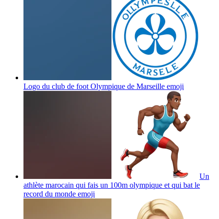
Logo du club de foot Olympique de Marseille
emoji
Un
athlète marocain qui fais un 100m olympique et qui bat le
record du monde
emoji