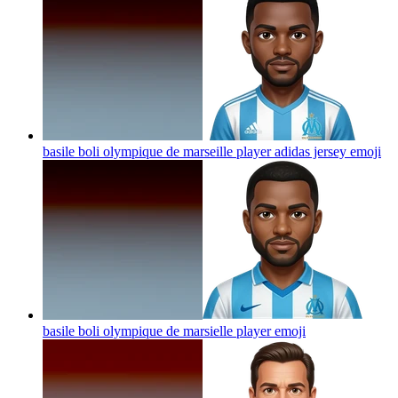
basile boli olympique de marseille player adidas jersey
emoji
basile boli olympique de marsielle player
emoji