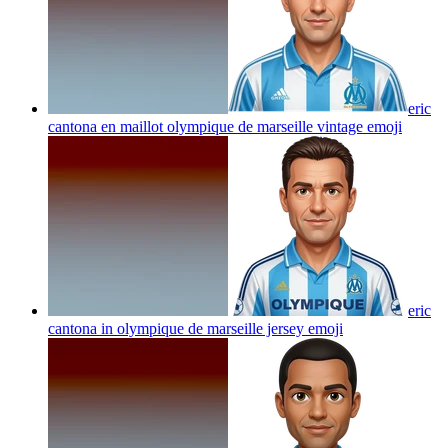
eric
cantona en maillot olympique de marseille vintage
emoji
eric
cantona in olympique de marseille jersey
emoji