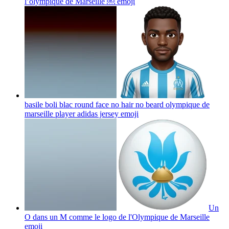
l’olympique de Marseille ￼
emoji
basile boli blac round face no hair no beard olympique de
marseille player adidas jersey
emoji
Un
O dans un M comme le logo de l'Olympique de Marseille
emoji