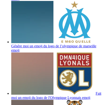
Génère moi un emoji du logo de l’olympique de marseille
emoji
Fait
moi un emoji du logo de l'Olympique Lyonnais
emoji