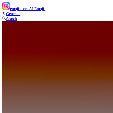
emojis.com
AI Emojis
Generate
Search