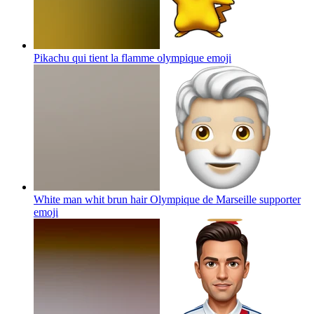
Pikachu qui tient la flamme olympique
emoji
White man whit brun hair Olympique de Marseille supporter
emoji