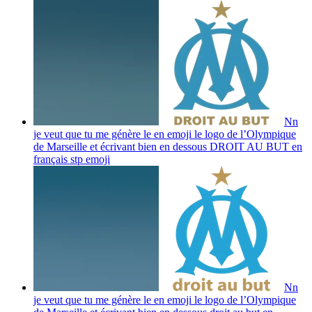
Nn
je veut que tu me génère le en emoji le logo de l’Olympique
de Marseille et écrivant bien en dessous DROIT AU BUT en
français stp
emoji
Nn
je veut que tu me génère le en emoji le logo de l’Olympique