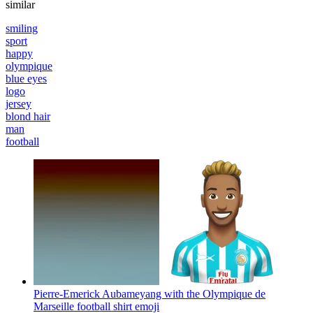
similar
smiling
sport
happy
olympique
blue eyes
logo
jersey
blond hair
man
football
Pierre-Emerick Aubameyang with the Olympique de
Marseille football shirt
emoji