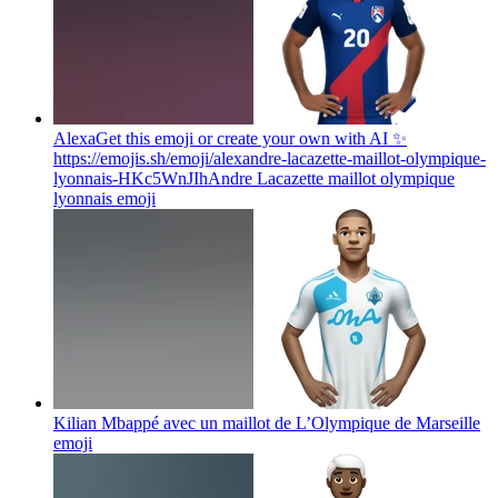
AlexaGet this emoji or create your own with AI ✨
https://emojis.sh/emoji/alexandre-lacazette-maillot-olympique-
lyonnais-HKc5WnJIhAndre Lacazette maillot olympique
lyonnais
emoji
Kilian Mbappé avec un maillot de L’Olympique de Marseille
emoji