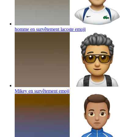
homme en survêtement lacoste
emoji
Mikey en survêtement
emoji