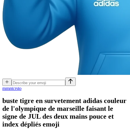
m
mntcrsto
buste tigre en survetement adidas couleur
de l'olympique de marseille faisant le
signe de JUL des deux mains pouce et
index dépliés
emoji