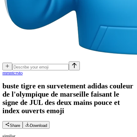
m
mntcrsto
buste tigre en survetement adidas couleur
de l'olympique de marseille faisant le
signe de JUL des deux mains pouce et
index ouverts
emoji
Share
Download
similar