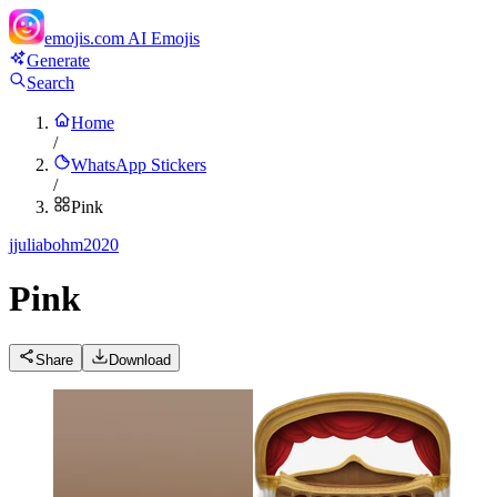
emojis.com
AI Emojis
Generate
Search
Home
/
WhatsApp Stickers
/
Pink
j
juliabohm2020
Pink
Share
Download