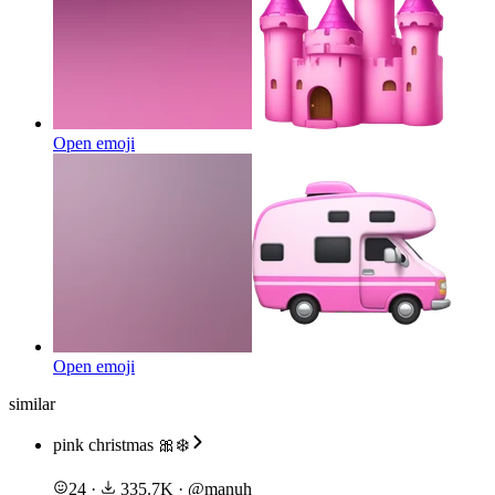
Open emoji
Open emoji
similar
pink christmas 🎀❄️
24
·
335.7K
·
@
manuh