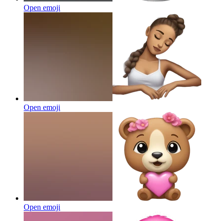
Open emoji
Open emoji
Open emoji