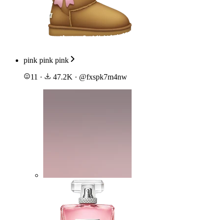
pink pink pink
11
·
47.2K
·
@
fxspk7m4nw