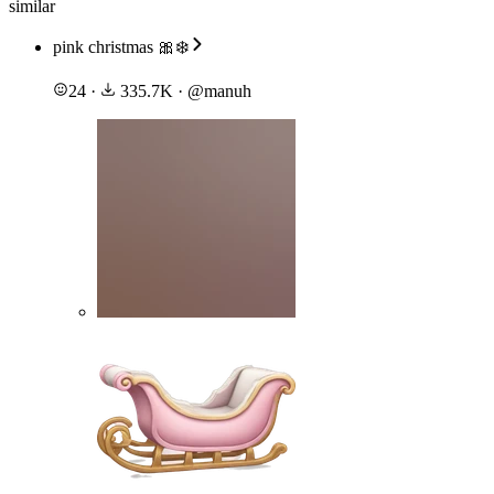
similar
pink christmas 🎀❄️
24
·
335.7K
·
@
manuh