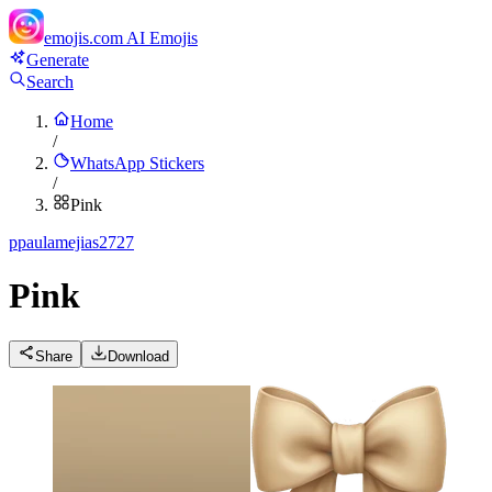
emojis.com
AI Emojis
Generate
Search
Home
/
WhatsApp Stickers
/
Pink
p
paulamejias2727
Pink
Share
Download