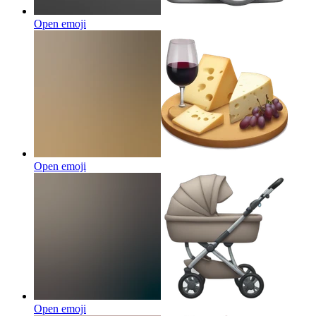
Open emoji
Open emoji
Open emoji