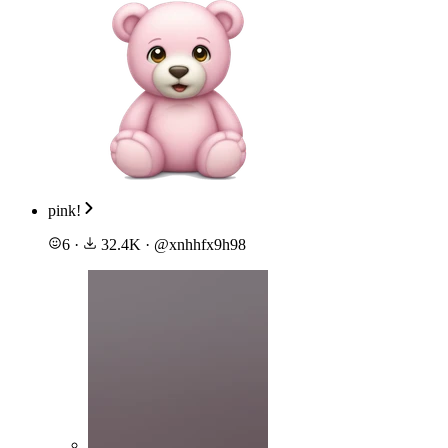
pink!
6
·
32.4K
·
@
xnhhfx9h98