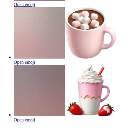
Open emoji
Open emoji
Open emoji