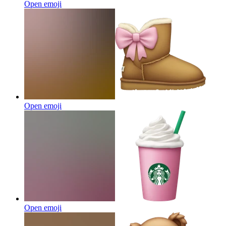
Open emoji
Open emoji
Open emoji