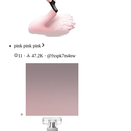
pink pink pink
11
·
47.2K
·
@
fxspk7m4nw