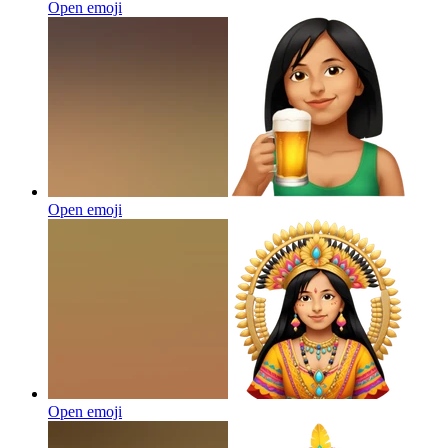
Open emoji
Open emoji
Open emoji