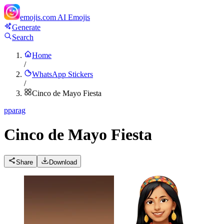
emojis.com
AI Emojis
Generate
Search
Home
/
WhatsApp Stickers
/
Cinco de Mayo Fiesta
p
parag
Cinco de Mayo Fiesta
Share
Download