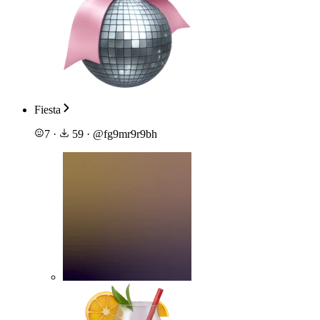
Fiesta
7
·
59
·
@
fg9mr9r9bh