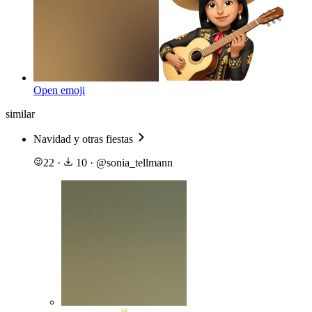
Open emoji
similar
Navidad y otras fiestas
22
·
10
·
@
sonia_tellmann