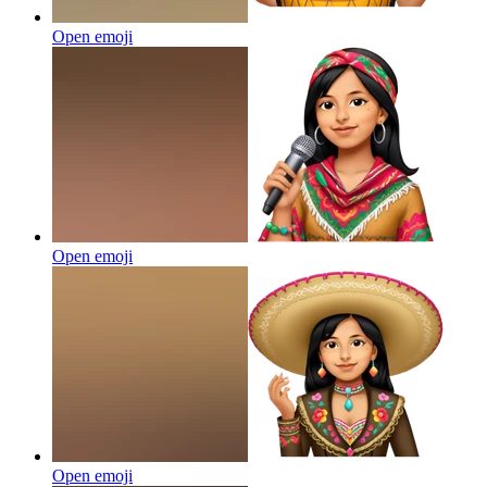
Open emoji
Open emoji
Open emoji