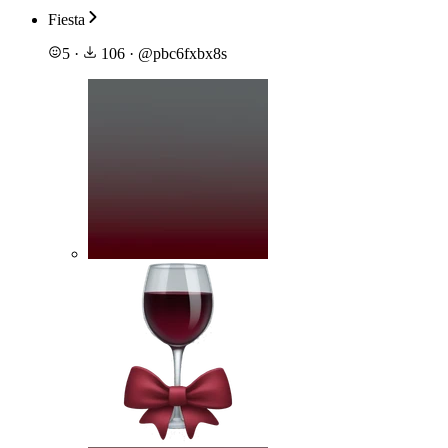
Fiesta
5
·
106
·
@
pbc6fxbx8s