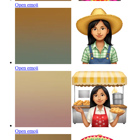
Open emoji
Open emoji
Open emoji