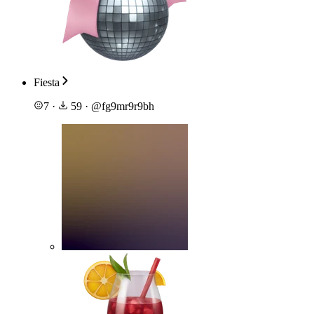
Fiesta
7
·
59
·
@
fg9mr9r9bh