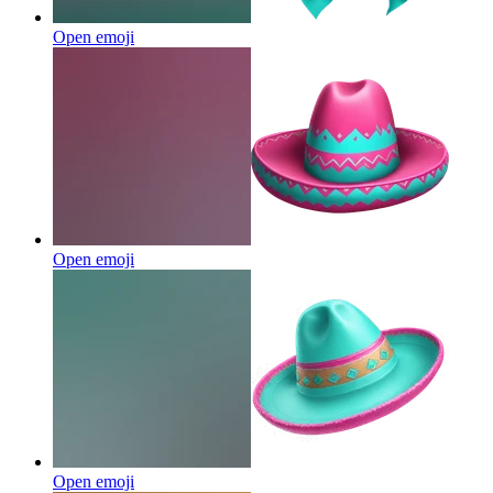
Open emoji
Open emoji
Open emoji