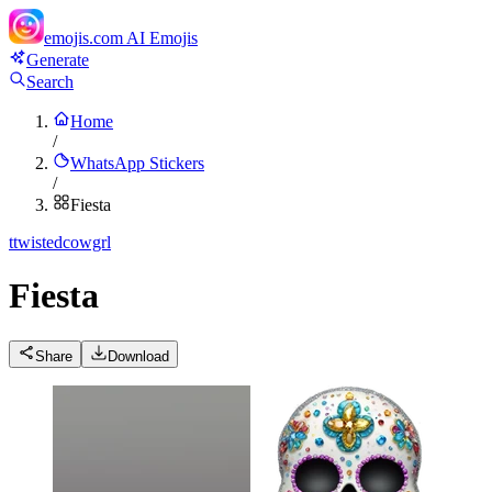
emojis.com
AI Emojis
Generate
Search
Home
/
WhatsApp Stickers
/
Fiesta
t
twistedcowgrl
Fiesta
Share
Download