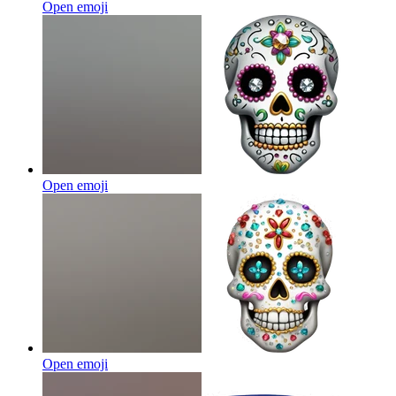
Open emoji
Open emoji
Open emoji