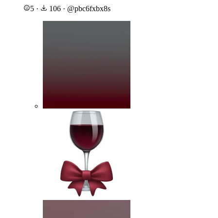
5
·
106
·
@
pbc6fxbx8s