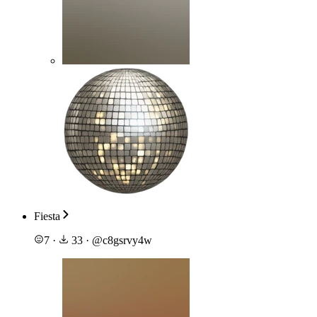
Fiesta
7
·
33
·
@
c8gsrvy4w