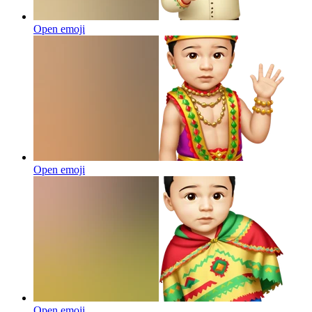
Open emoji
Open emoji
Open emoji