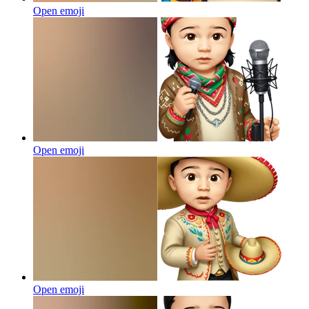
Open emoji
Open emoji
Open emoji