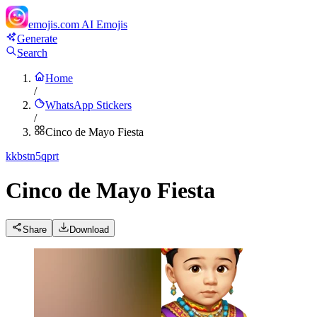
emojis.com
AI Emojis
Generate
Search
Home
/
WhatsApp Stickers
/
Cinco de Mayo Fiesta
k
kbstn5qprt
Cinco de Mayo Fiesta
Share
Download