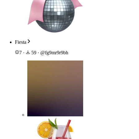
Fiesta
7
·
59
·
@
fg9mr9r9bh