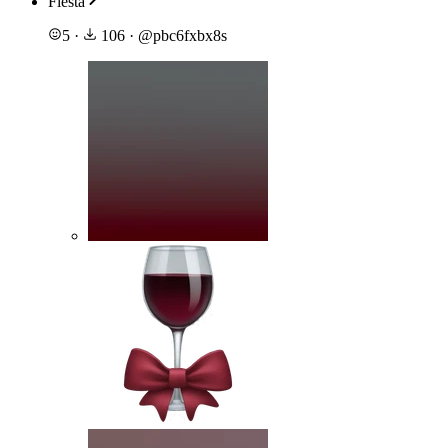
Fiesta
5
·
106
·
@
pbc6fxbx8s