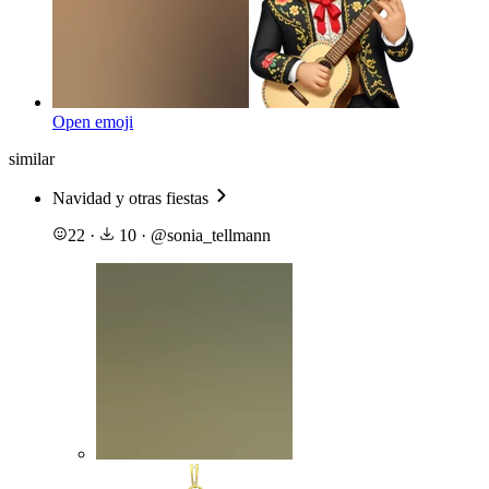
Open emoji
similar
Navidad y otras fiestas
22
·
10
·
@
sonia_tellmann