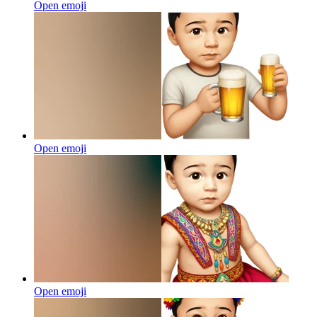
Open emoji
Open emoji
Open emoji