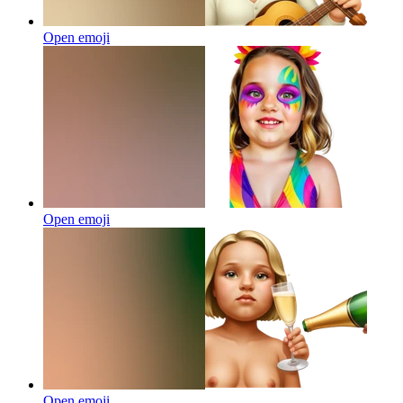
Open emoji
Open emoji
Open emoji