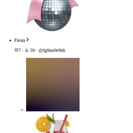
Fiesta
7
·
59
·
@
fg9mr9r9bh