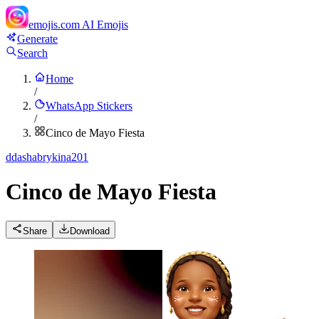
emojis.com
AI Emojis
Generate
Search
Home
/
WhatsApp Stickers
/
Cinco de Mayo Fiesta
d
dashabrykina201
Cinco de Mayo Fiesta
Share
Download