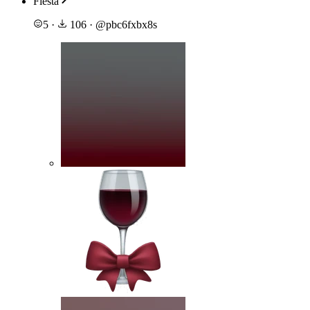
Fiesta
5
·
106
·
@
pbc6fxbx8s