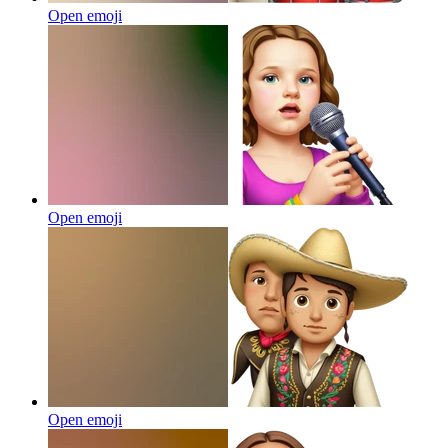
Open emoji
Open emoji
Open emoji