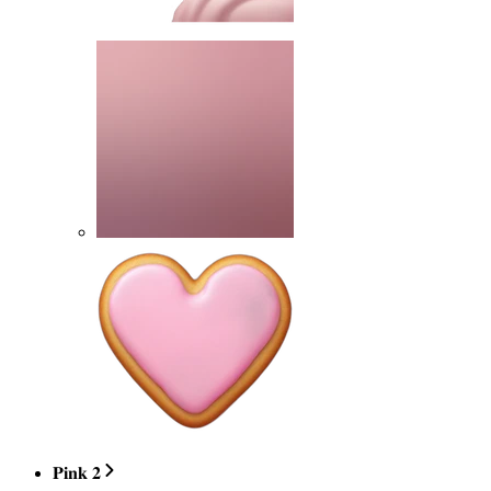
𝐏𝐢𝐧𝐤 𝟐