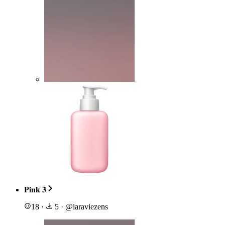
𝐏𝐢𝐧𝐤 𝟑
18
·
5
·
@
laraviezens