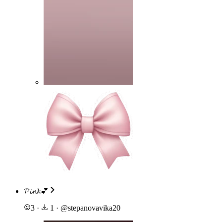
𝓟𝓲𝓷𝓴💕
3
·
1
·
@
stepanovavika20