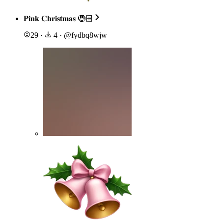
𝐏𝐢𝐧𝐤 𝐂𝐡𝐫𝐢𝐬𝐭𝐦𝐚𝐬 🤶🏻
29
·
4
·
@
fydbq8wjw