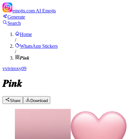
emojis.com
AI Emojis
Generate
Search
Home
/
WhatsApp Stickers
/
𝑷𝒊𝒏𝒌
v
viviroxy09
𝑷𝒊𝒏𝒌
Share
Download