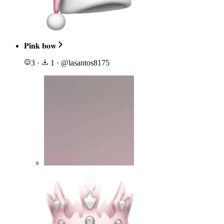
𝐏𝐢𝐧𝐤 𝐛𝐨𝐰
3
·
1
·
@
lasantos8175