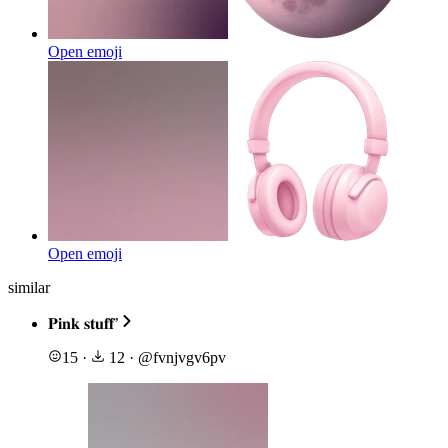
Open emoji
Open emoji
similar
𝐏𝐢𝐧𝐤 𝐬𝐭𝐮𝐟𝐟’
15
·
12
·
@
fvnjvgv6pv