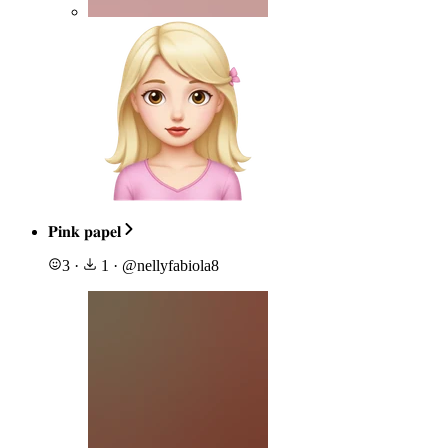
𝐏𝐢𝐧𝐤 𝐩𝐚𝐩𝐞𝐥
3
·
1
·
@
nellyfabiola8