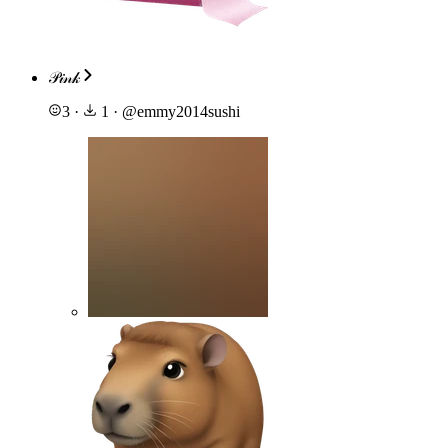
𝒫𝒾𝓃𝓀
3
·
1
·
@
emmy2014sushi