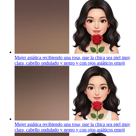
Mujer asiática recibiendo una rosa, que la chica sea piel muy
clara, cabello ondulado y negro y con ojos asiáticos
emoji
Mujer asiática recibiendo una rosa, que la chica sea piel muy
clara, cabello ondulado y negro y con ojos asiáticos
emoji