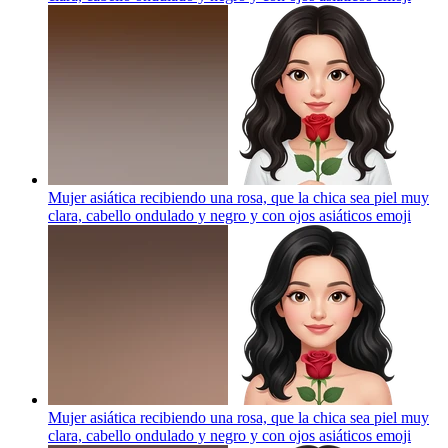
Mujer asiática recibiendo una rosa, que la chica sea piel muy
clara, cabello ondulado y negro y con ojos asiáticos
emoji
Mujer asiática recibiendo una rosa, que la chica sea piel muy
clara, cabello ondulado y negro y con ojos asiáticos
emoji