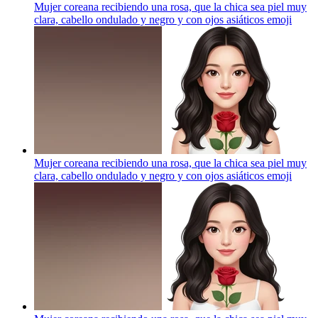
Mujer coreana recibiendo una rosa, que la chica sea piel muy
clara, cabello ondulado y negro y con ojos asiáticos
emoji
Mujer coreana recibiendo una rosa, que la chica sea piel muy
clara, cabello ondulado y negro y con ojos asiáticos
emoji