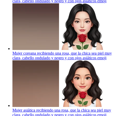
clara, cabello ondulado y negro y con ojos asiáticos
emoji
Mujer coreana recibiendo una rosa, que la chica sea piel muy
clara, cabello ondulado y negro y con ojos asiáticos
emoji
Mujer asiática recibiendo una rosa, que la chica sea piel muy
clara, cabello ondulado y negro y con ojos asiáticos
emoji