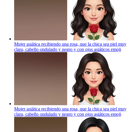
Mujer asiática recibiendo una rosa, que la chica sea piel muy
clara, cabello ondulado y negro y con ojos asiáticos
emoji
Mujer asiática recibiendo una rosa, que la chica sea piel muy
clara, cabello ondulado y negro y con ojos asiáticos
emoji