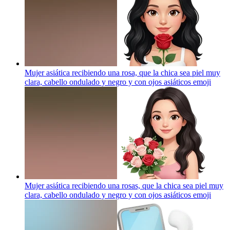
Mujer asiática recibiendo una rosa, que la chica sea piel muy
clara, cabello ondulado y negro y con ojos asiáticos
emoji
Mujer asiática recibiendo una rosas, que la chica sea piel muy
clara, cabello ondulado y negro y con ojos asiáticos
emoji