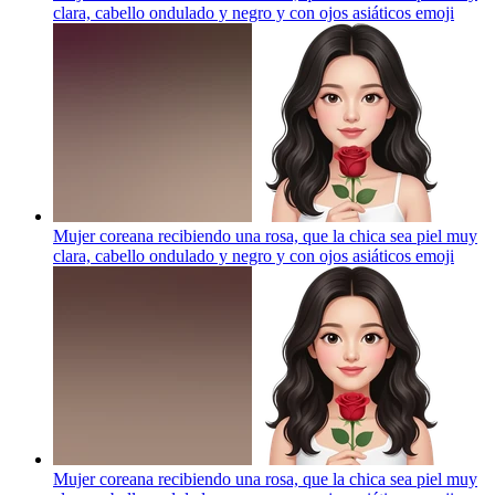
clara, cabello ondulado y negro y con ojos asiáticos
emoji
Mujer coreana recibiendo una rosa, que la chica sea piel muy
clara, cabello ondulado y negro y con ojos asiáticos
emoji
Mujer coreana recibiendo una rosa, que la chica sea piel muy