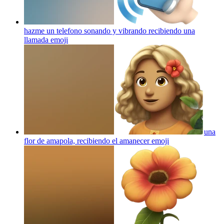
hazme un telefono sonando y vibrando recibiendo una
llamada
emoji
una
flor de amapola, recibiendo el amanecer
emoji