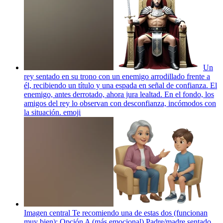
Un
rey sentado en su trono con un enemigo arrodillado frente a
él, recibiendo un título y una espada en señal de confianza. El
enemigo, antes derrotado, ahora jura lealtad. En el fondo, los
amigos del rey lo observan con desconfianza, incómodos con
la situación.
emoji
Imagen central Te recomiendo una de estas dos (funcionan
muy bien): Opción A (más emocional) Padre/madre sentado