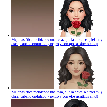
Mujer asiática recibiendo una rosa, que la chica sea piel muy
clara, cabello ondulado y negro y con ojos asiáticos
emoji
Mujer asiática recibiendo una rosa, que la chica sea piel muy
clara, cabello ondulado y negro y con ojos asiáticos
emoji