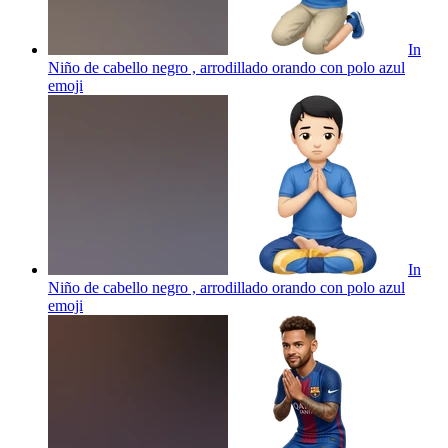
In
Niño de cabello negro , arrodillado orando con polo azul
emoji
In
Niño de cabello negro , arrodillado orando con polo azul
emoji