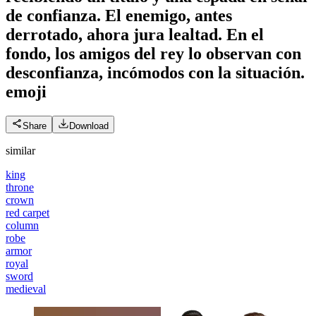
de confianza. El enemigo, antes
derrotado, ahora jura lealtad. En el
fondo, los amigos del rey lo observan con
desconfianza, incómodos con la situación.
emoji
Share
Download
similar
king
throne
crown
red carpet
column
robe
armor
royal
sword
medieval