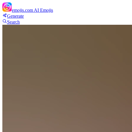
emojis.com
AI Emojis
Generate
Search