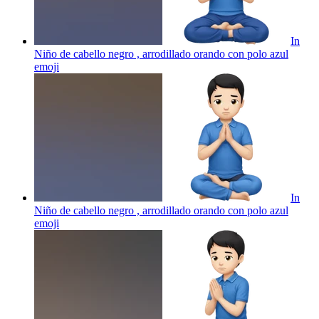
In
Niño de cabello negro , arrodillado orando con polo azul
emoji
In
Niño de cabello negro , arrodillado orando con polo azul
emoji