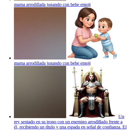
mama arrodillada jugando con bebe
emoji
mama arrodillada jugando con bebe
emoji
Un
rey sentado en su trono con un enemigo arrodillado frente a
él, recibiendo un título y una espada en señal de confianza. El