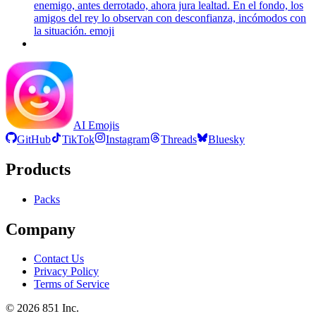
enemigo, antes derrotado, ahora jura lealtad. En el fondo, los
amigos del rey lo observan con desconfianza, incómodos con
la situación.
emoji
AI Emojis
GitHub
TikTok
Instagram
Threads
Bluesky
Products
Packs
Company
Contact Us
Privacy Policy
Terms of Service
©
2026
851 Inc.