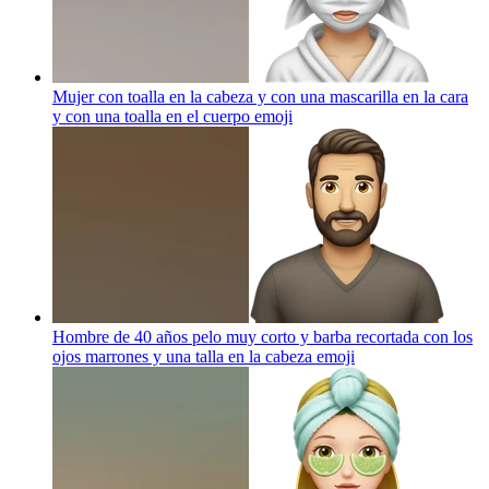
Mujer con toalla en la cabeza y con una mascarilla en la cara
y con una toalla en el cuerpo
emoji
Hombre de 40 años pelo muy corto y barba recortada con los
ojos marrones y una talla en la cabeza
emoji