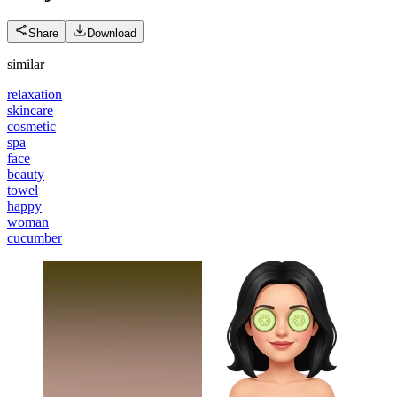
Share
Download
similar
relaxation
skincare
cosmetic
spa
face
beauty
towel
happy
woman
cucumber