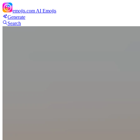
emojis.com
AI Emojis
Generate
Search