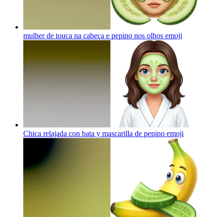
mulher de touca na cabeça e pepino nos olhos
emoji
Chica relajada con bata y mascarilla de pepino
emoji