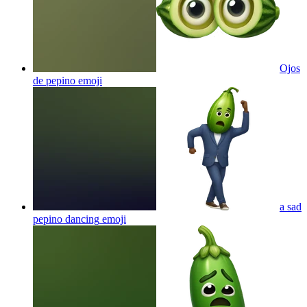
Ojos
de pepino
emoji
a sad
pepino dancing
emoji