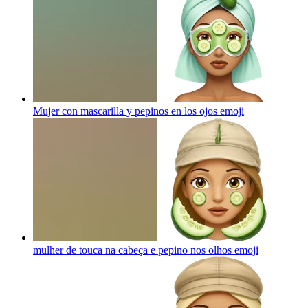
Mujer con mascarilla y pepinos en los ojos
emoji
mulher de touca na cabeça e pepino nos olhos
emoji