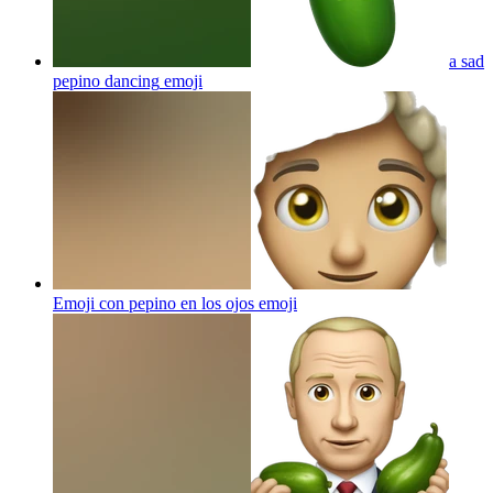
a sad
pepino dancing
emoji
Emoji con pepino en los ojos
emoji