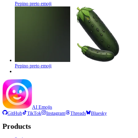
Pepino preto
emoji
Pepino preto
emoji
AI Emojis
GitHub
TikTok
Instagram
Threads
Bluesky
Products