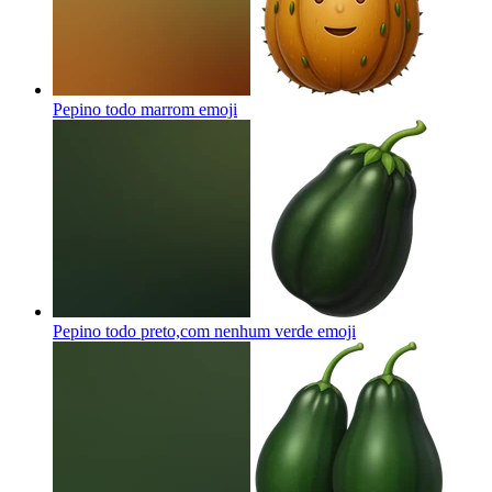
Pepino todo marrom
emoji
Pepino todo preto,com nenhum verde
emoji