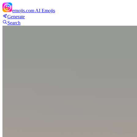
emojis.com
AI Emojis
Generate
Search