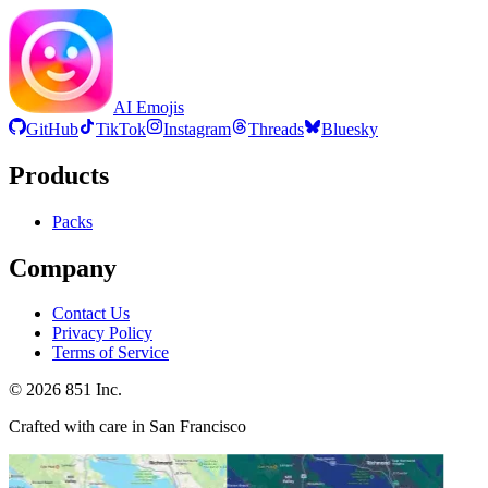
AI Emojis
GitHub
TikTok
Instagram
Threads
Bluesky
Products
Packs
Company
Contact Us
Privacy Policy
Terms of Service
©
2026
851 Inc.
Crafted with care in San Francisco