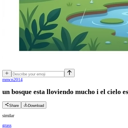
m
mcn2014
un bosque esta lloviendo mucho i el cielo e
Share
Download
similar
grass