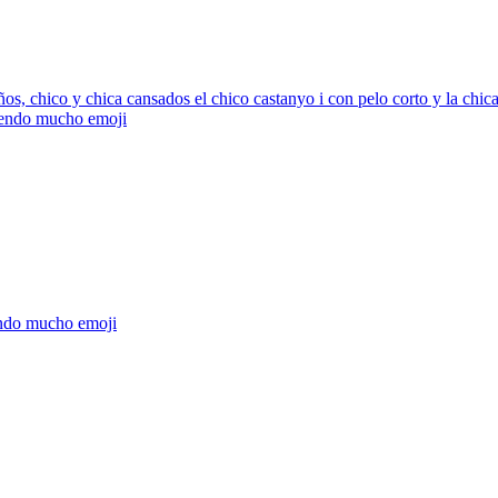
s, chico y chica cansados el chico castanyo i con pelo corto y la chica
viendo mucho
emoji
endo mucho
emoji