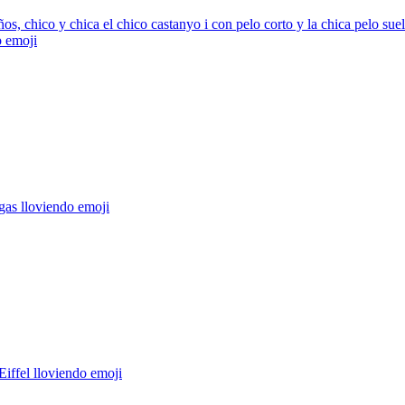
s, chico y chica el chico castanyo i con pelo corto y la chica pelo suel
o
emoji
gas lloviendo
emoji
Eiffel lloviendo
emoji