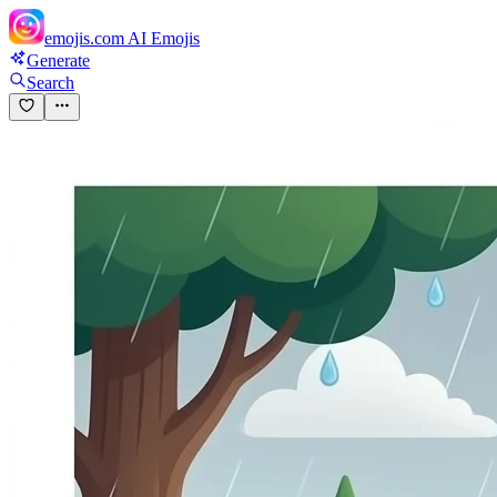
emojis.com
AI Emojis
Generate
Search