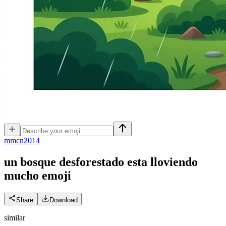
m
mcn2014
un bosque desforestado esta lloviendo
mucho
emoji
Share
Download
similar