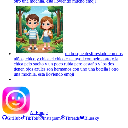
otro una mochila. esta lloviendo mucho
emoji
un bosque desforestado con dos
niños, chico y chica el chico castanyo i con pelo corto y la
chica pelo suelto y un poco rubia pero castaño y los dos
tienen ojos azules son hermanos con uno una botella i otro
una mochila. esta lloviendo
emoji
AI Emojis
GitHub
TikTok
Instagram
Threads
Bluesky