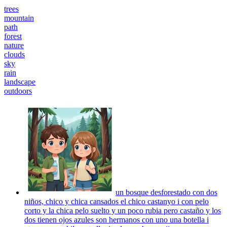
trees
mountain
path
forest
nature
clouds
sky
rain
landscape
outdoors
un bosque desforestado con dos
niños, chico y chica cansados el chico castanyo i con pelo
corto y la chica pelo suelto y un poco rubia pero castaño y los
dos tienen ojos azules son hermanos con uno una botella i