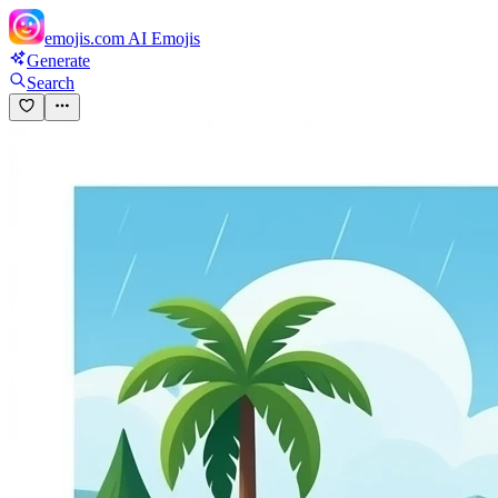
emojis.com
AI Emojis
Generate
Search