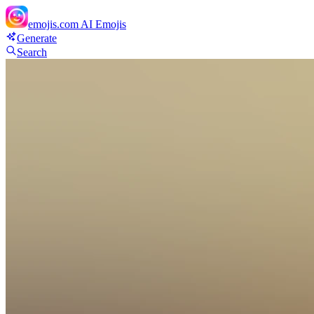
emojis.com
AI Emojis
Generate
Search