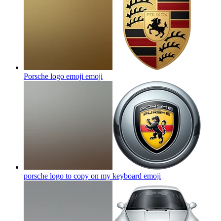
Porsche logo emoji
emoji
porsche logo to copy on my keyboard
emoji