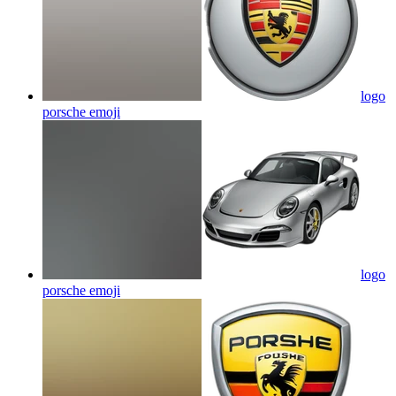
logo
porsche
emoji
logo
porsche
emoji