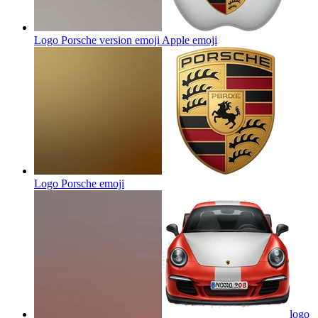
Logo Porsche version emoji Apple
emoji
Logo Porsche
emoji
logo