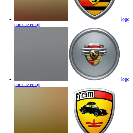
logo
porsche
emoji
logo
porsche
emoji