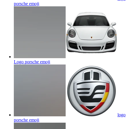
porsche
emoji
Logo porsche
emoji
logo
porsche
emoji