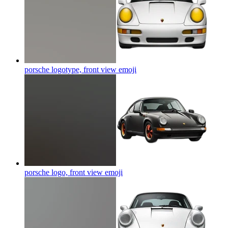
porsche logotype, front view
emoji
porsche logo, front view
emoji