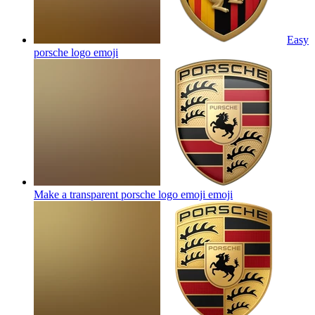
Easy
porsche logo
emoji
Make a transparent porsche logo emoji
emoji