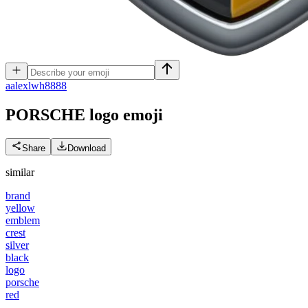
a
alexlwh8888
PORSCHE logo
emoji
Share
Download
similar
brand
yellow
emblem
crest
silver
black
logo
porsche
red