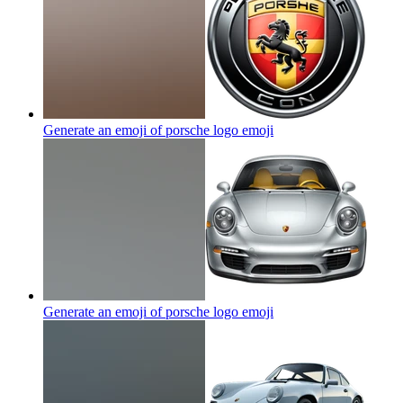
Generate an emoji of porsche logo
emoji
Generate an emoji of porsche logo
emoji