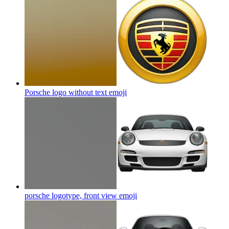
Porsche logo without text
emoji
porsche logotype, front view
emoji