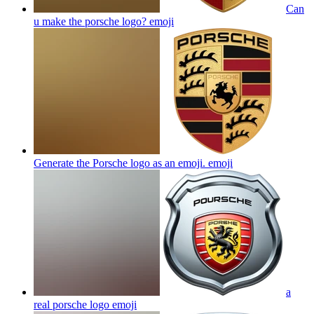
Can
u make the porsche logo?
emoji
Generate the Porsche logo as an emoji.
emoji
a
real porsche logo
emoji