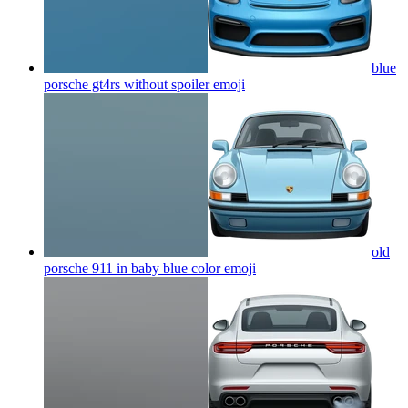
blue
porsche gt4rs without spoiler
emoji
old
porsche 911 in baby blue color
emoji