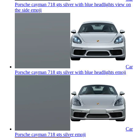
Porsche cayman 718 gts silver with blue headlights view on
the side
emoji
Car
Porsche cayman 718 gts silver with blue headlights
emoji
Car
Porsche cayman 718 gts silver
emoji