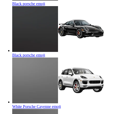
Black porsche
emoji
Black porsche
emoji
White Porsche Cayenne
emoji