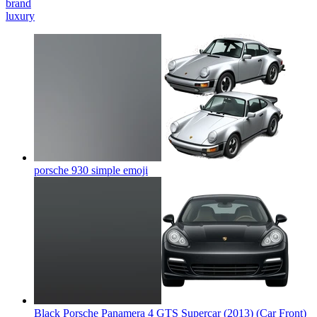
brand
luxury
porsche 930 simple
emoji
Black Porsche Panamera 4 GTS Supercar (2013) (Car Front)