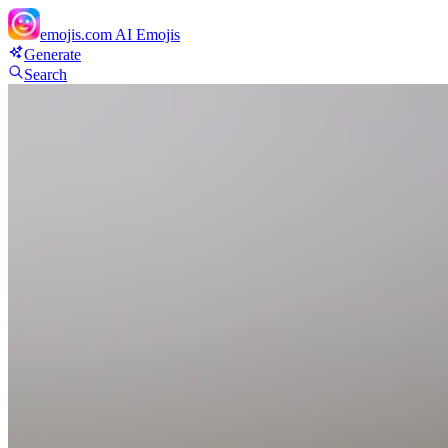
emojis.com
AI Emojis
Generate
Search