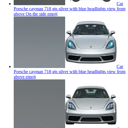
Car
Porsche cayman 718 gts silver with blue headlights view from
above On the side
emoji
Car
Porsche cayman 718 gts silver with blue headlights view from
above
emoji