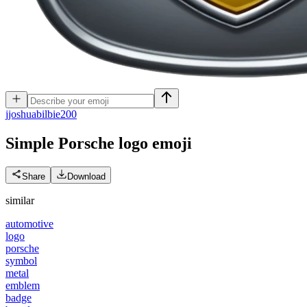
j
joshuabilbie200
Simple Porsche logo
emoji
Share
Download
similar
automotive
logo
porsche
symbol
metal
emblem
badge