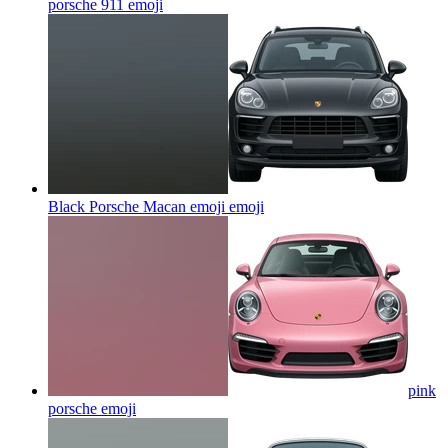
porsche 911
emoji
Black Porsche Macan emoji
emoji
pink
porsche
emoji