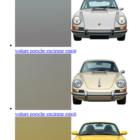
voiture porsche encienne
emoji
voiture porsche encienne
emoji