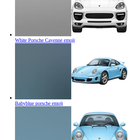
White Porsche Cayenne
emoji
Babyblue porsche
emoji