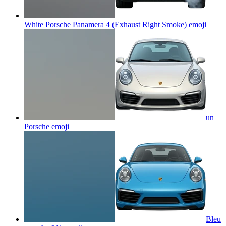
White Porsche Panamera 4 (Exhaust Right Smoke)
emoji
un
Porsche
emoji
Bleu