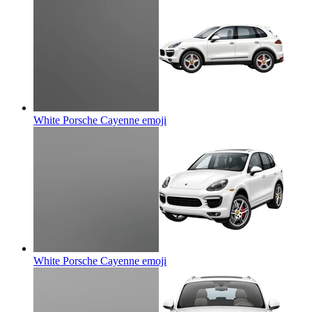
White Porsche Cayenne
emoji
White Porsche Cayenne
emoji