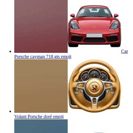
Car
Porsche cayman 718 gts
emoji
Volant Porsche doré
emoji