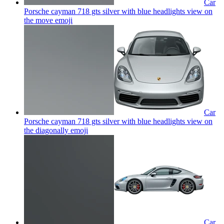
Car
Porsche cayman 718 gts silver with blue headlights view on
the move
emoji
Car
Porsche cayman 718 gts silver with blue headlights view on
the diagonally
emoji
Car