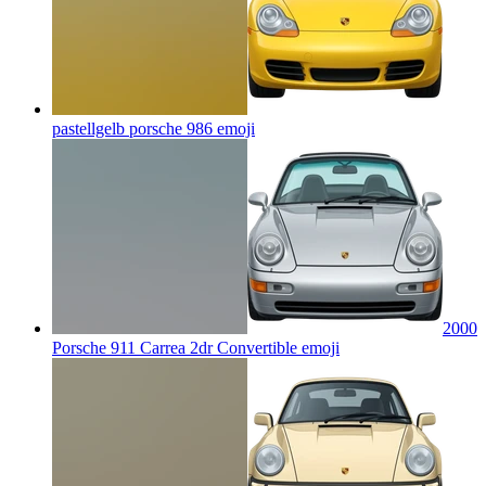
pastellgelb porsche 986
emoji
2000
Porsche 911 Carrea 2dr Convertible
emoji