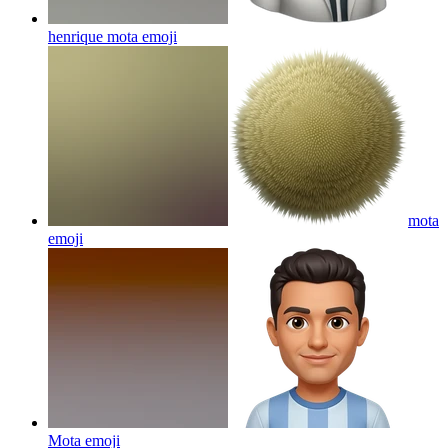
henrique mota
emoji
mota
emoji
Mota
emoji