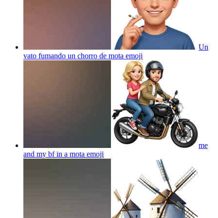
Un
vato fumando un chorro de mota
emoji
me
and my bf in a mota
emoji