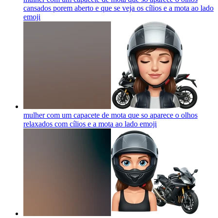
cansados porem aberto e que se veja os cílios e a mota ao lado
emoji
mulher com um capacete de mota que so aparece o olhos
relaxados com cílios e a mota ao lado
emoji