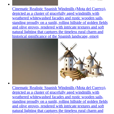
Cinematic Realistic Spanish Windmills (Mota del Cuervo),
depicted as a cluster of gracefully aged windmills with
weathered whitewashed facades and rustic wooden sails,
standing proudly on a sunlit, rolling hillside of golden fields
and olive groves, rendered with intricate textures and soft
natural lighting that captures the timeless rural charm and
historical significance of the Spanish landscape,
emoji
Cinematic Realistic Spanish Windmills (Mota del Cuervo),
depicted as a cluster of gracefully aged windmills with
weathered whitewashed facades and rustic wooden sails,
standing proudly on a sunlit, rolling hillside of golden fields
and olive groves, rendered with intricate textures and soft
natural lighting that captures the timeless rural charm and