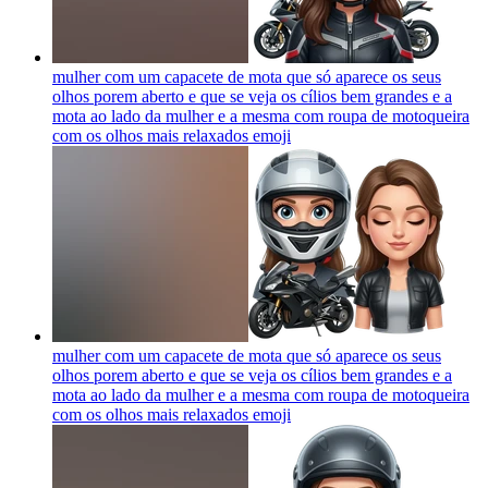
mulher com um capacete de mota que só aparece os seus
olhos porem aberto e que se veja os cílios bem grandes e a
mota ao lado da mulher e a mesma com roupa de motoqueira
com os olhos mais relaxados
emoji
mulher com um capacete de mota que só aparece os seus
olhos porem aberto e que se veja os cílios bem grandes e a
mota ao lado da mulher e a mesma com roupa de motoqueira
com os olhos mais relaxados
emoji