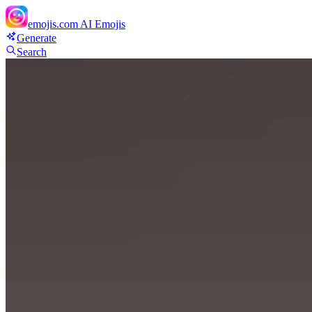
emojis.com
AI Emojis
Generate
Search