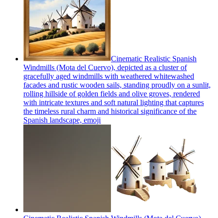
​Cinematic Realistic Spanish
Windmills (Mota del Cuervo), depicted as a cluster of
gracefully aged windmills with weathered whitewashed
facades and rustic wooden sails, standing proudly on a sunlit,
rolling hillside of golden fields and olive groves, rendered
with intricate textures and soft natural lighting that captures
the timeless rural charm and historical significance of the
Spanish landscape,
emoji