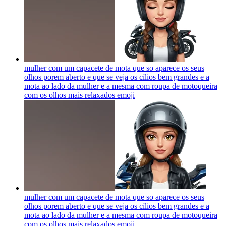
mulher com um capacete de mota que so aparece os seus
olhos porem aberto e que se veja os cílios bem grandes e a
mota ao lado da mulher e a mesma com roupa de motoqueira
com os olhos mais relaxados
emoji
mulher com um capacete de mota que so aparece os seus
olhos porem aberto e que se veja os cílios bem grandes e a
mota ao lado da mulher e a mesma com roupa de motoqueira
com os olhos mais relaxados
emoji