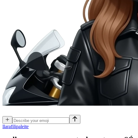
l
larafilipaleite