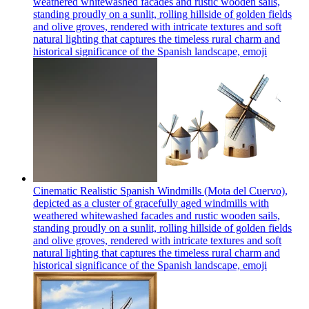
weathered whitewashed facades and rustic wooden sails,
standing proudly on a sunlit, rolling hillside of golden fields
and olive groves, rendered with intricate textures and soft
natural lighting that captures the timeless rural charm and
historical significance of the Spanish landscape,
emoji
Cinematic Realistic Spanish Windmills (Mota del Cuervo),
depicted as a cluster of gracefully aged windmills with
weathered whitewashed facades and rustic wooden sails,
standing proudly on a sunlit, rolling hillside of golden fields
and olive groves, rendered with intricate textures and soft
natural lighting that captures the timeless rural charm and
historical significance of the Spanish landscape,
emoji