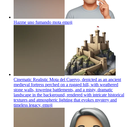
Hazme uno fumando mota
emoji
Cinematic Realistic Mota del Cuervo, depicted as an ancient
medieval fortress perched on a rugged hill, with weathered
stone walls, towering battlements, and a misty, dramatic
landscape in the background, rendered with intricate historical
textures and atmospheric lighting that evokes mystery and
timeless legacy,
emoji