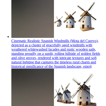
Cinematic Realistic Spanish Windmills (Mota del Cuervo),
depicted as a cluster of gracefully aged windmills with
weathered whitewashed facades and rustic wooden sails,
standing proudly on a sunlit, rolling hillside of golden fields
and olive groves, rendered with intricate textures and soft
natural lighting that captures the timeless rural charm and
historical significance of the Spanish landscape,
emoji