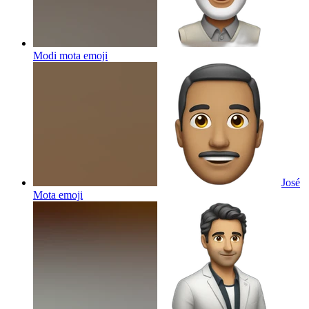
Modi mota
emoji
José
Mota
emoji