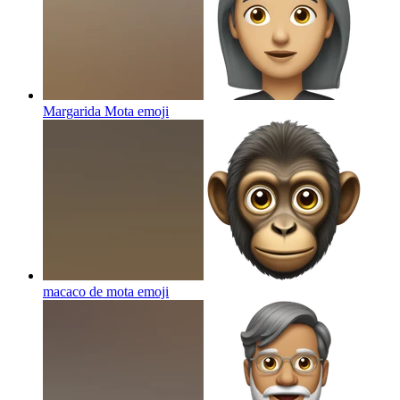
Margarida Mota
emoji
macaco de mota
emoji