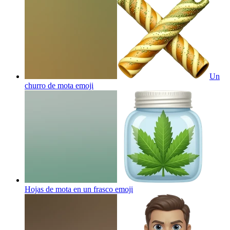
Un
churro de mota
emoji
Hojas de mota en un frasco
emoji