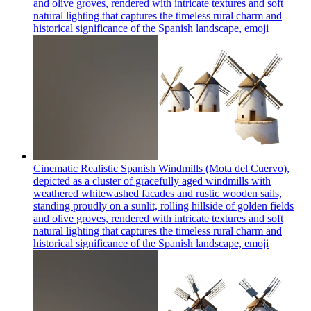
and olive groves, rendered with intricate textures and soft
natural lighting that captures the timeless rural charm and
historical significance of the Spanish landscape,
emoji
Cinematic Realistic Spanish Windmills (Mota del Cuervo),
depicted as a cluster of gracefully aged windmills with
weathered whitewashed facades and rustic wooden sails,
standing proudly on a sunlit, rolling hillside of golden fields
and olive groves, rendered with intricate textures and soft
natural lighting that captures the timeless rural charm and
historical significance of the Spanish landscape,
emoji