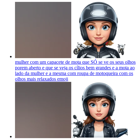
mulher com um capacete de mota que SÓ se ve os seus olhos
porem aberto e que se veja os cílios bem grandes e a mota ao
lado da mulher e a mesma com roupa de motoqueira com os
olhos mais relaxados
emoji