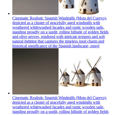
Cinematic Realistic Spanish Windmills (Mota del Cuervo),
depicted as a cluster of gracefully aged windmills with
weathered whitewashed facades and rustic wooden sails,
standing proudly on a sunlit, rolling hillside of golden fields
and olive groves, rendered with intricate textures and soft
natural lighting that captures the timeless rural charm and
historical significance of the Spanish landscape,
emoji
Cinematic Realistic Spanish Windmills (Mota del Cuervo),
depicted as a cluster of gracefully aged windmills with
weathered whitewashed facades and rustic wooden sails,
standing proudly on a sunlit, rolling hillside of golden fields