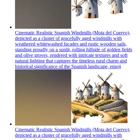
Cinematic Realistic Spanish Windmills (Mota del Cuervo),
depicted as a cluster of gracefully aged windmills with
weathered whitewashed facades and rustic wooden sails,
standing proudly on a sunlit, rolling hillside of golden fields
and olive groves, rendered with intricate textures and soft
natural lighting that captures the timeless rural charm and
historical significance of the Spanish landscape,
emoji
Cinematic Realistic Spanish Windmills (Mota del Cuervo),
depicted as a cluster of gracefully aged windmills with