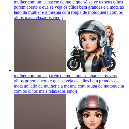
mulher com um capacete de mota que só se ve os seus olhos
porem aberto e que se veja os cílios bem grandes e a mota ao
lado da mulher e a mesma com roupa de motoqueira com os
olhos mais relaxados
emoji
mulher com um capacete de mota que só aparece os seus
olhos porem aberto e que se veja os cílios bem grandes e a
mota ao lado da mulher e a mesma com roupa de motoqueira
com os olhos mais relaxados
emoji