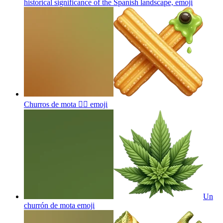
historical significance of the Spanish landscape,
emoji
Churros de mota 😮‍💨
emoji
Un
churrón de mota
emoji