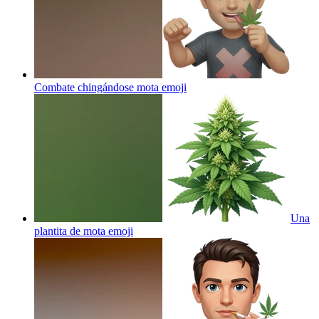
Combate chingándose mota
emoji
Una
plantita de mota
emoji