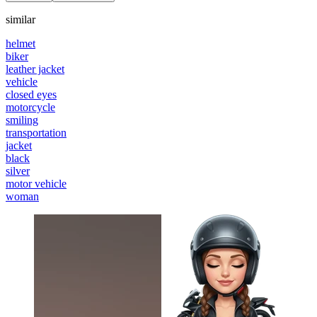
similar
helmet
biker
leather jacket
vehicle
closed eyes
motorcycle
smiling
transportation
jacket
black
silver
motor vehicle
woman