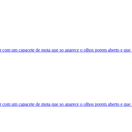
 com um capacete de mota que so aparece o olhos porem aberto e que s
 com um capacete de mota que so aparece o olhos porem aberto e que se