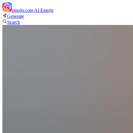
emojis.com
AI Emojis
Generate
Search