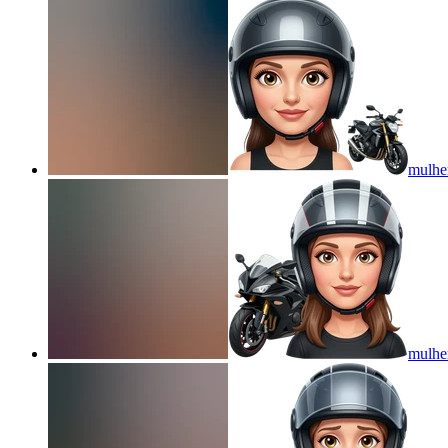
mulher
mulher