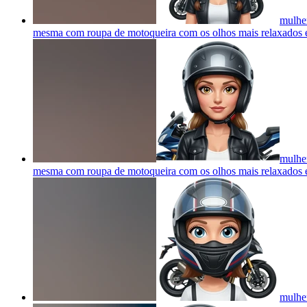
mulher
mesma com roupa de motoqueira com os olhos mais relaxados
mulher
mesma com roupa de motoqueira com os olhos mais relaxados
mulher