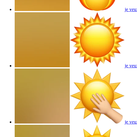
je veu
je veu
je veu