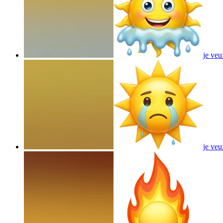
je veu
je veu