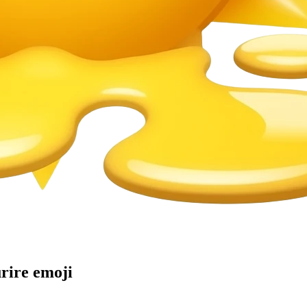
urire
emoji