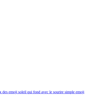
x des emoji soleil qui fond avec le sourire simple
emoji