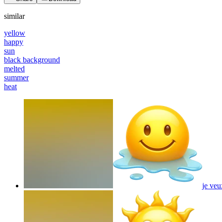
similar
yellow
happy
sun
black background
melted
summer
heat
je veu