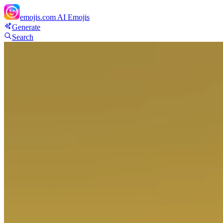
emojis.com
AI Emojis
Generate
Search