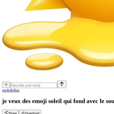
s
soleileliza
je veux des emoji soleil qui fond avec le so
Share
Download