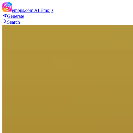
emojis.com
AI Emojis
Generate
Search