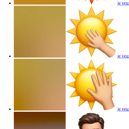
je veu
je veu
je veu