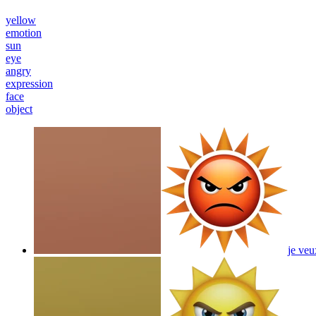
yellow
emotion
sun
eye
angry
expression
face
object
je veu