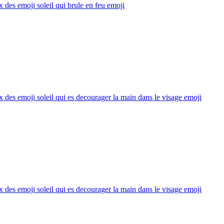
x des emoji soleil qui brule en feu
emoji
x des emoji soleil qui es decourager la main dans le visage
emoji
x des emoji soleil qui es decourager la main dans le visage
emoji