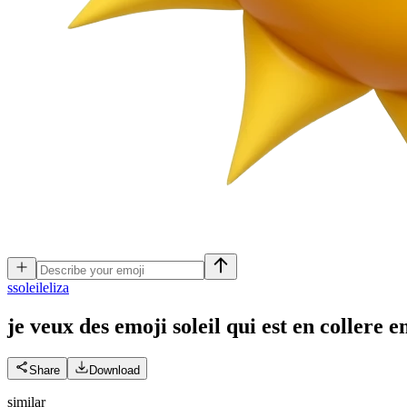
s
soleileliza
je veux des emoji soleil qui est en collere
e
Share
Download
similar