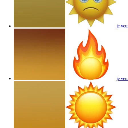
je veu
je veu