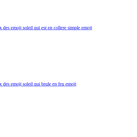
x des emoji soleil qui est en collere simple
emoji
x des emoji soleil qui brule en feu
emoji