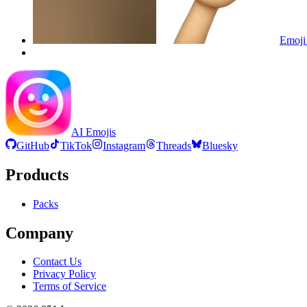
Emoji 
AI Emojis
GitHub
TikTok
Instagram
Threads
Bluesky
Products
Packs
Company
Contact Us
Privacy Policy
Terms of Service