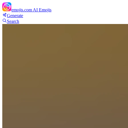
emojis.com
AI Emojis
Generate
Search