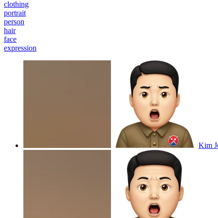
clothing
portrait
person
hair
face
expression
Kim Jo