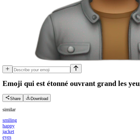
Emoji qui est étonné ouvrant grand les yeux
Share
Download
similar
smiling
happy
jacket
eyes