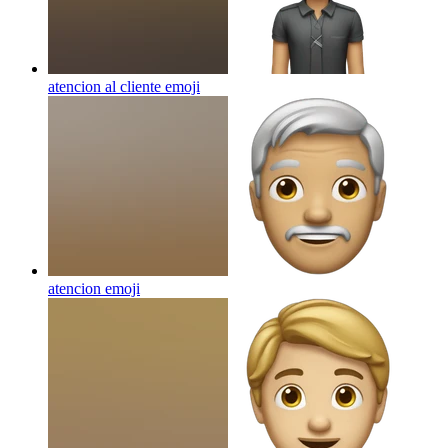
atencion al cliente
emoji
atencion
emoji