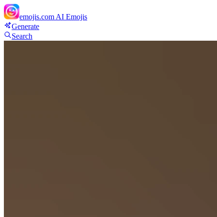
emojis.com
AI Emojis
Generate
Search