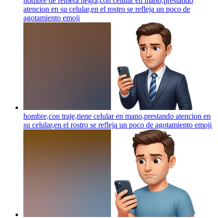
hombre de remera negra,con celular en mano,prestando
atencion en su celular,en el rostro se refleja un poco de
agotamiento
emoji
hombre,con traje,tiene celular en mano,prestando atencion en
su celular,en el rostro se refleja un poco de agotamiento
emoji