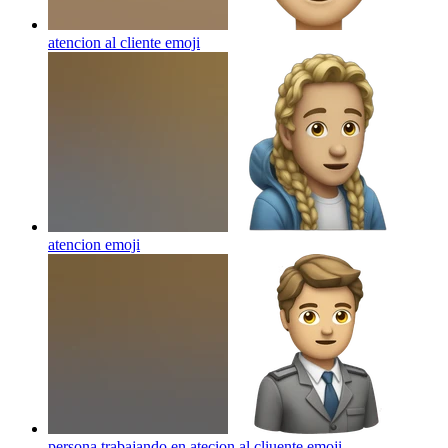
atencion al cliente
emoji
atencion
emoji
persona trabajando en atecion al cliuente
emoji