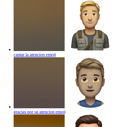
captar la atencion
emoji
gracias por su atencion
emoji