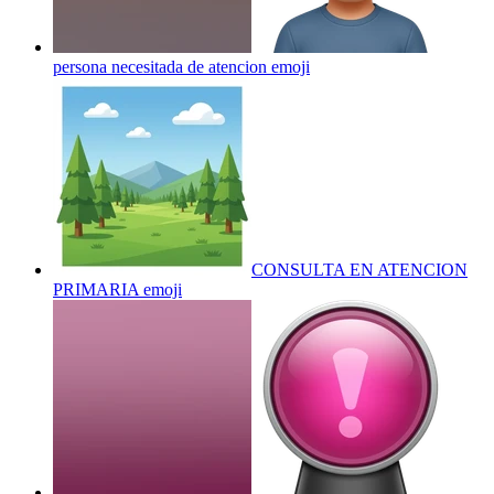
persona necesitada de atencion
emoji
CONSULTA EN ATENCION
PRIMARIA
emoji