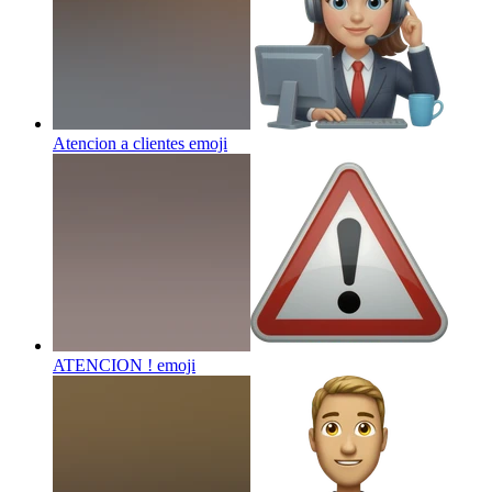
Atencion a clientes
emoji
ATENCION !
emoji