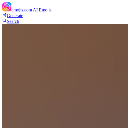
emojis.com
AI Emojis
Generate
Search