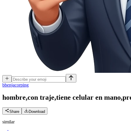
b
benjacorping
hombre,con traje,tiene celular en mano,pre
Share
Download
similar