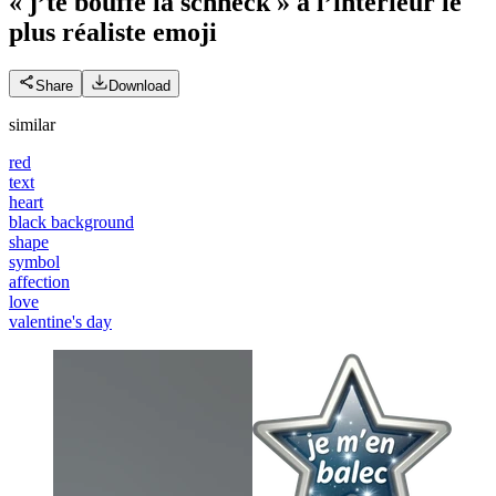
« j’te bouffe la schneck » à l’intérieur le
plus réaliste
emoji
Share
Download
similar
red
text
heart
black background
shape
symbol
affection
love
valentine's day