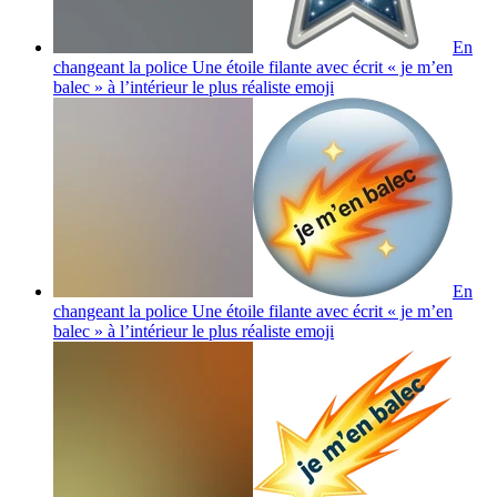
En
changeant la police Une étoile filante avec écrit « je m’en
balec » à l’intérieur le plus réaliste
emoji
En
changeant la police Une étoile filante avec écrit « je m’en
balec » à l’intérieur le plus réaliste
emoji