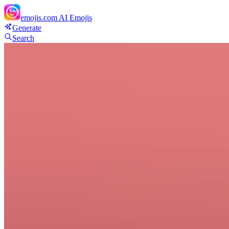
emojis.com
AI Emojis
Generate
Search