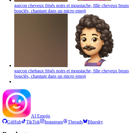
garçon cheveux frisés noirs et moustache, fille cheveux bruns
bouclés, chantant dans un micro
emoji
garçon chebaux frisés noirs et moustache, fille cheveux bruns
bouclés, chantant dans un micro
emoji
AI Emojis
GitHub
TikTok
Instagram
Threads
Bluesky