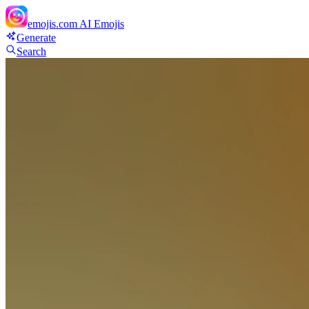
emojis.com
AI Emojis
Generate
Search