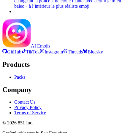
changeant la police Une étoile filante avec écrit « je m’en
balec » à l’intérieur le plus réaliste
emoji
AI Emojis
GitHub
TikTok
Instagram
Threads
Bluesky
Products
Packs
Company
Contact Us
Privacy Policy
Terms of Service
©
2026
851 Inc.
Crafted with care in San Francisco