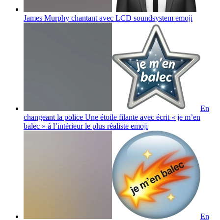
James Murphy chantant avec LCD soundsystem
emoji
En
changeant la police Une étoile filante avec écrit « je m’en
balec » à l’intérieur le plus réaliste
emoji
En