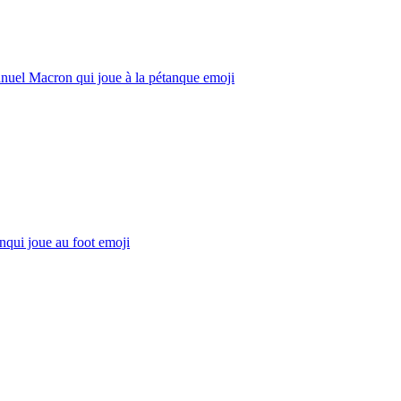
uel Macron qui joue à la pétanque
emoji
qui joue au foot
emoji