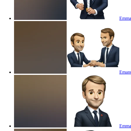
Emman
Emanu
Emman