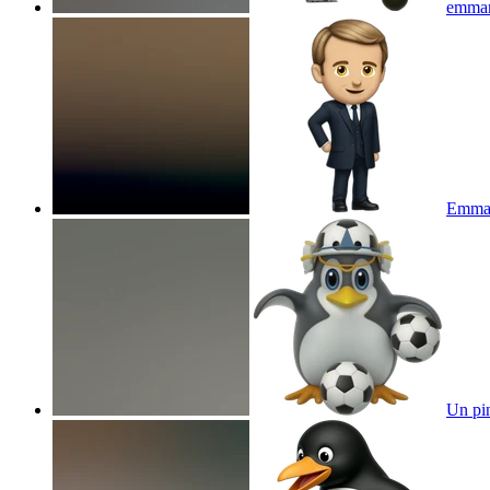
emman
Emman
Un pin