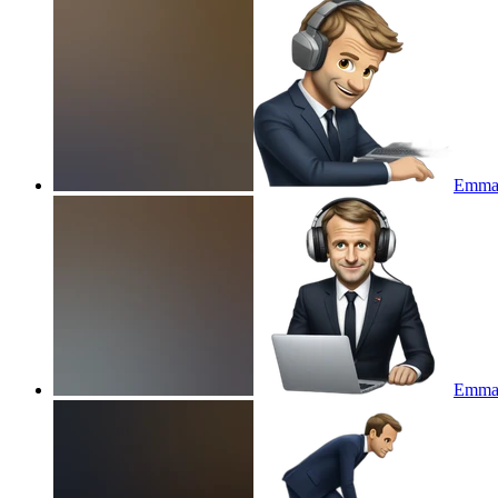
Emman
Emman