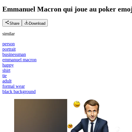
Emmanuel Macron qui joue au poker
emoj
Share
Download
similar
person
portrait
businessman
emmanuel macron
happy
shirt
tie
adult
formal wear
black background