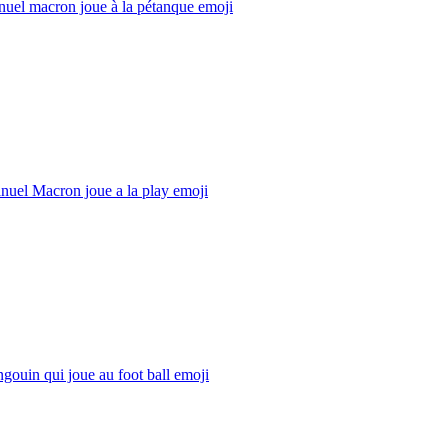
uel macron joue à la pétanque
emoji
uel Macron joue a la play
emoji
gouin qui joue au foot ball
emoji