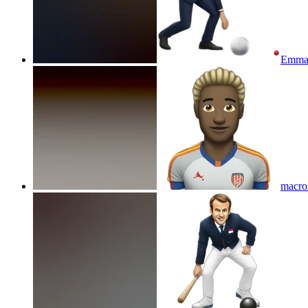
Emman
macron