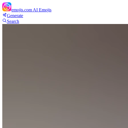
emojis.com
AI Emojis
Generate
Search