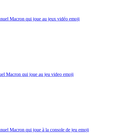
uel Macron qui joue au jeux vidéo
emoji
el Macron qui joue au jeu video
emoji
uel Macron qui joue à la console de jeu
emoji