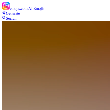
emojis.com
AI Emojis
Generate
Search