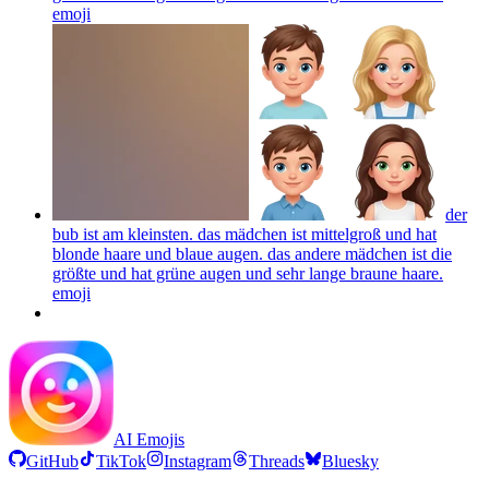
emoji
der
bub ist am kleinsten. das mädchen ist mittelgroß und hat
blonde haare und blaue augen. das andere mädchen ist die
größte und hat grüne augen und sehr lange braune haare.
emoji
AI Emojis
GitHub
TikTok
Instagram
Threads
Bluesky