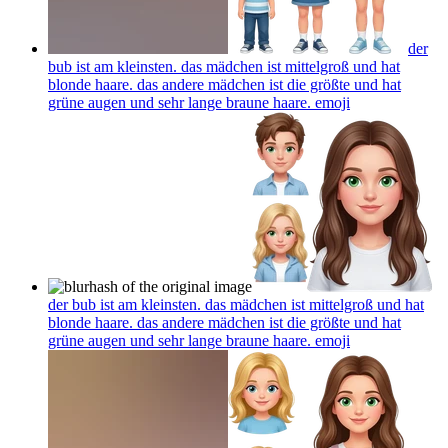
der
bub ist am kleinsten. das mädchen ist mittelgroß und hat
blonde haare. das andere mädchen ist die größte und hat
grüne augen und sehr lange braune haare.
emoji
der bub ist am kleinsten. das mädchen ist mittelgroß und hat
blonde haare. das andere mädchen ist die größte und hat
grüne augen und sehr lange braune haare.
emoji