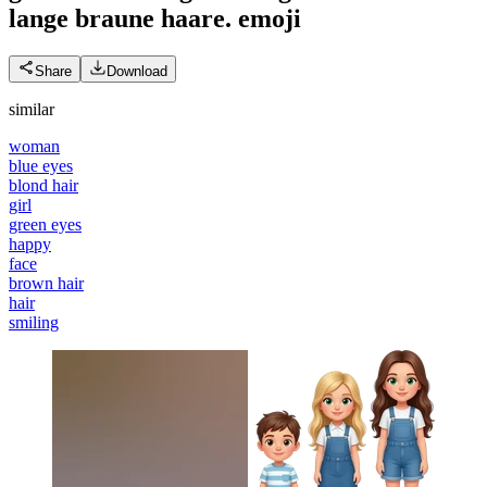
lange braune haare.
emoji
Share
Download
similar
woman
blue eyes
blond hair
girl
green eyes
happy
face
brown hair
hair
smiling