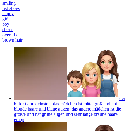
smiling
red shoes
happy
girl
boy
shorts
overalls
brown hair
der
bub ist am kleinsten. das mädchen ist mittelgroß und hat
blonde haare und blaue augen. das andere mädchen ist die
größte und hat grüne augen und sehr lange braune haare.
emoji