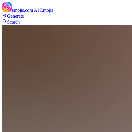
emojis.com
AI Emojis
Generate
Search