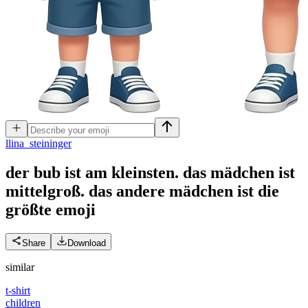
l
lina_steininger
der bub ist am kleinsten. das mädchen ist
mittelgroß. das andere mädchen ist die
größte
emoji
Share
Download
similar
t-shirt
children