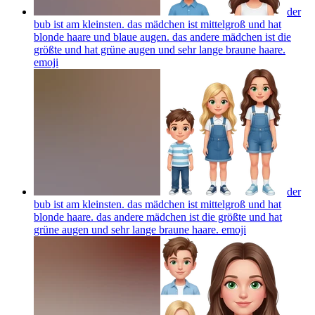
der
bub ist am kleinsten. das mädchen ist mittelgroß und hat
blonde haare und blaue augen. das andere mädchen ist die
größte und hat grüne augen und sehr lange braune haare.
emoji
der
bub ist am kleinsten. das mädchen ist mittelgroß und hat
blonde haare. das andere mädchen ist die größte und hat
grüne augen und sehr lange braune haare.
emoji