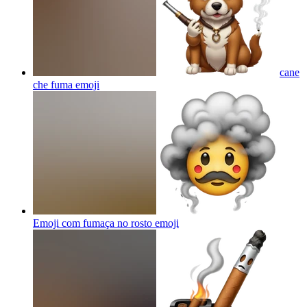
cane
che fuma
emoji
Emoji com fumaça no rosto
emoji