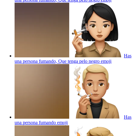
Has
una persona fumando, Que tenga pelo negro
emoji
Has
una persona fumando
emoji