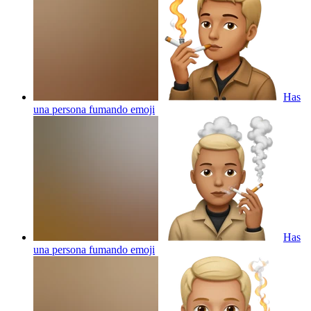
Has
una persona fumando
emoji
Has
una persona fumando
emoji