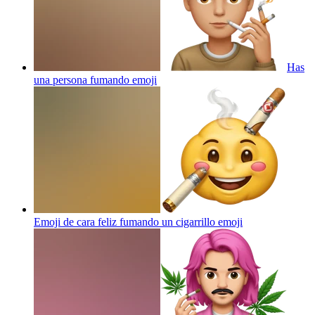
Has
una persona fumando
emoji
Emoji de cara feliz fumando un cigarrillo
emoji