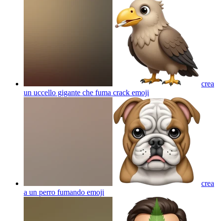
crea
un uccello gigante che fuma crack
emoji
crea
a un perro fumando
emoji