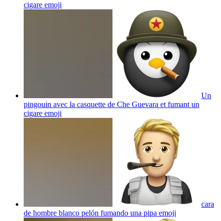
cigare
emoji
Un
pingouin avec la casquette de Che Guevara et fumant un
cigare
emoji
cara
de hombre blanco pelón fumando una pipa
emoji