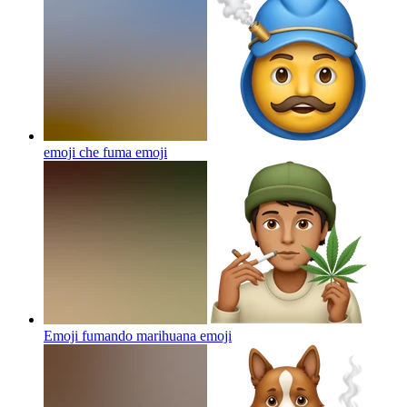
emoji che fuma
emoji
Emoji fumando marihuana
emoji