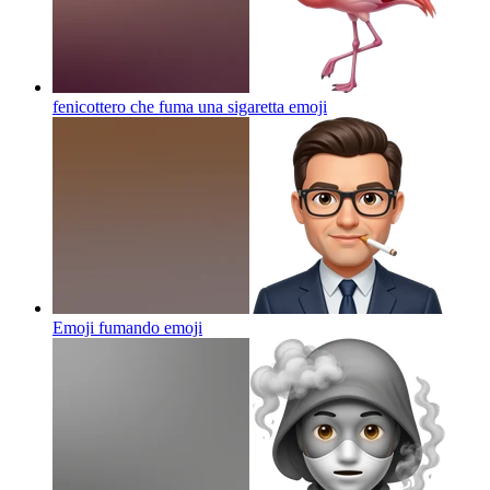
fenicottero che fuma una sigaretta
emoji
Emoji fumando
emoji