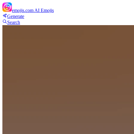
emojis.com
AI Emojis
Generate
Search