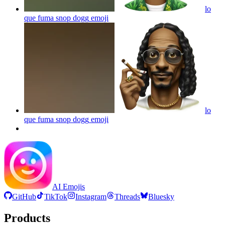
lo
que fuma snop dogg
emoji
lo
que fuma snop dogg
emoji
AI Emojis
GitHub
TikTok
Instagram
Threads
Bluesky
Products