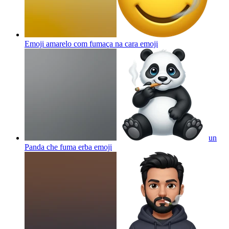
Emoji amarelo com fumaça na cara
emoji
un
Panda che fuma erba
emoji