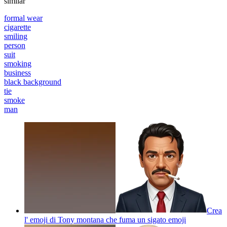
similar
formal wear
cigarette
smiling
person
suit
smoking
business
black background
tie
smoke
man
Crea
l' emoji di Tony montana che fuma un sigato
emoji