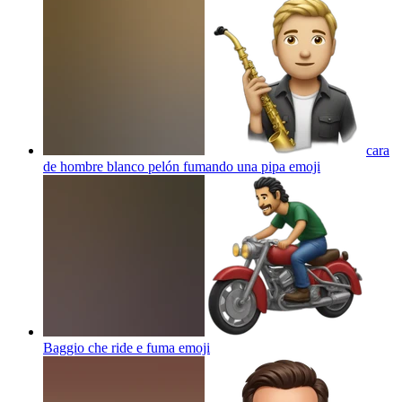
cara
de hombre blanco pelón fumando una pipa
emoji
Baggio che ride e fuma
emoji