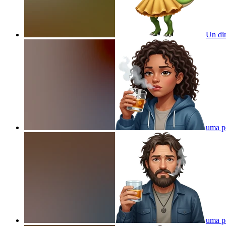
Un din
uma p
uma p