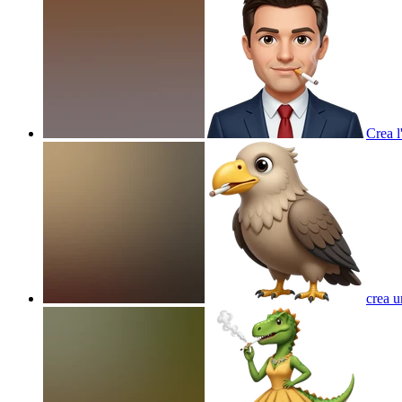
Crea l
crea u