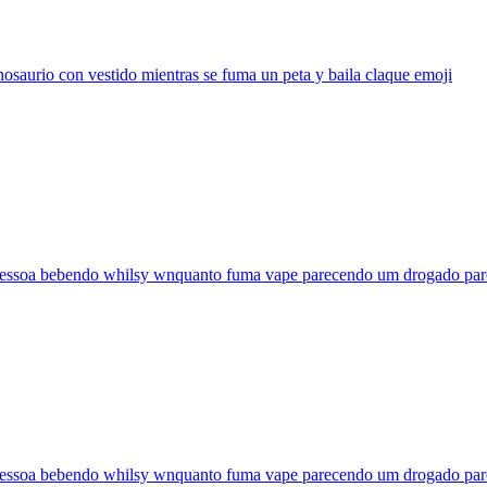
osaurio con vestido mientras se fuma un peta y baila claque
emoji
essoa bebendo whilsy wnquanto fuma vape parecendo um drogado pa
essoa bebendo whilsy wnquanto fuma vape parecendo um drogado pa