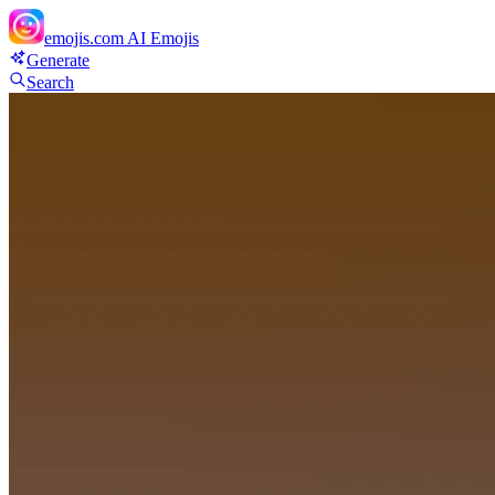
emojis.com
AI Emojis
Generate
Search