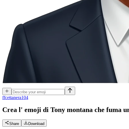
f
fcettanera104
Crea l' emoji di Tony montana che fuma un
Share
Download