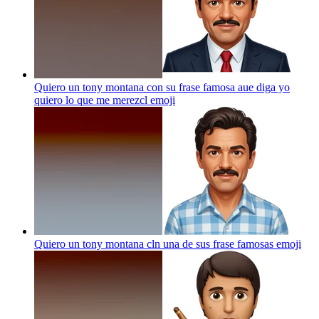
Quiero un tony montana con su frase famosa aue diga yo
quiero lo que me merezcl
emoji
Quiero un tony montana cln una de sus frase famosas
emoji