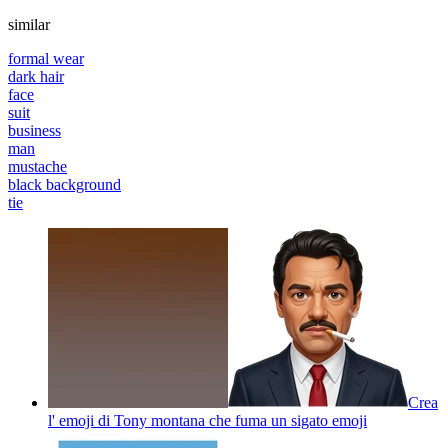
similar
formal wear
dark hair
face
suit
business
man
mustache
black background
tie
Crea
l' emoji di Tony montana che fuma un sigato
emoji