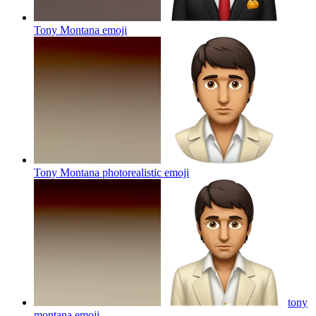
Tony Montana
emoji
Tony Montana photorealistic
emoji
tony
montana
emoji