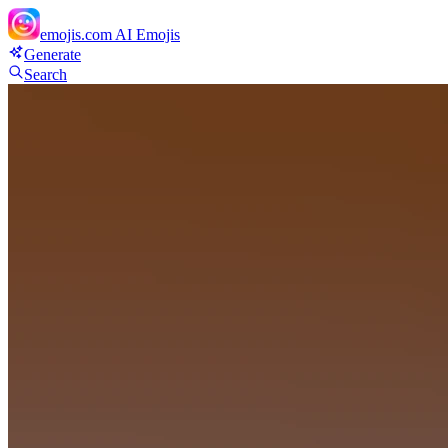
emojis.com
AI Emojis
Generate
Search