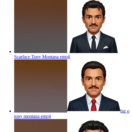
Scarface Tony Montana
emoji
faz o
tony montana
emoji