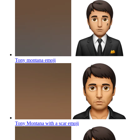
Tony montana
emoji
Tony Montana with a scar
emoji