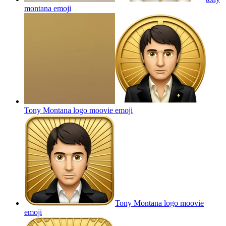
montana
emoji
Tony Montana logo moovie
emoji
Tony Montana logo moovie
emoji