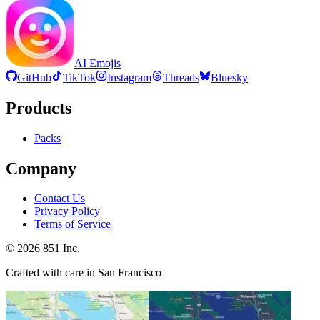
AI Emojis
GitHub
TikTok
Instagram
Threads
Bluesky
Products
Packs
Company
Contact Us
Privacy Policy
Terms of Service
©
2026
851 Inc.
Crafted with care in San Francisco