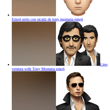
Emoji serio con sicatiz de tony montana
emoji
Lino
ventura with Tony Montana
emoji