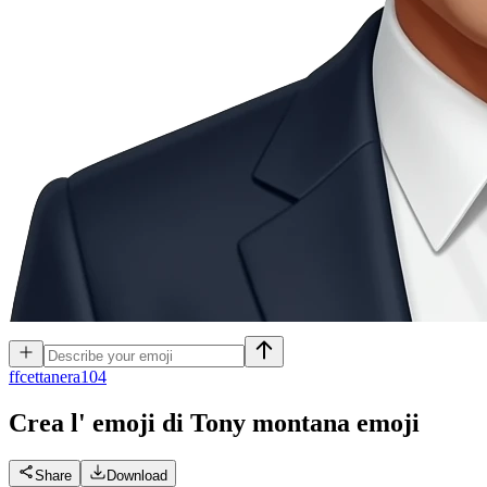
f
fcettanera104
Crea l' emoji di Tony montana
emoji
Share
Download