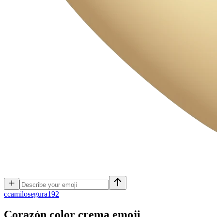
c
camilosegura192
Corazón color crema
emoji