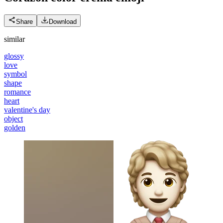
Share
Download
similar
glossy
love
symbol
shape
romance
heart
valentine's day
object
golden