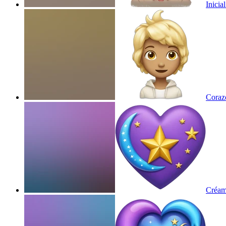
Inicia
Coraz
Créame