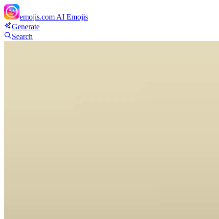
emojis.com
AI Emojis
Generate
Search