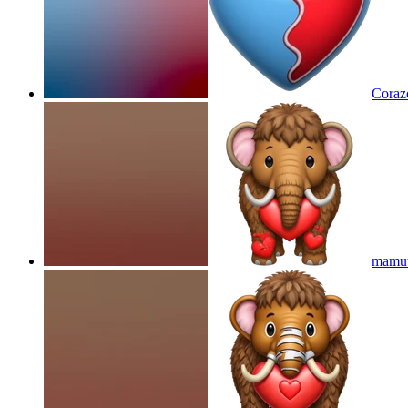
Corazo
mamut 