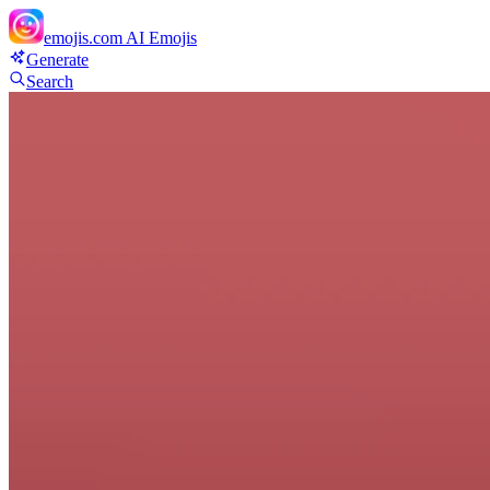
emojis.com
AI Emojis
Generate
Search