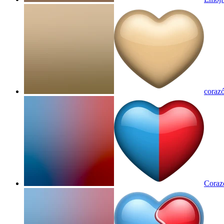
corazó
Corazo