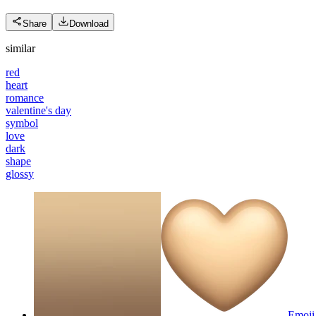
Share
Download
similar
red
heart
romance
valentine's day
symbol
love
dark
shape
glossy
Emoji 