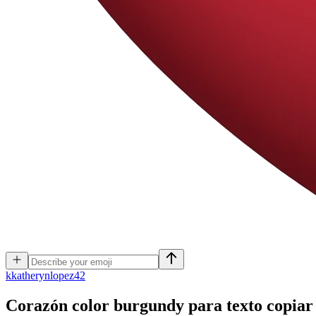
k
katherynlopez42
Corazón color burgundy para texto copiar