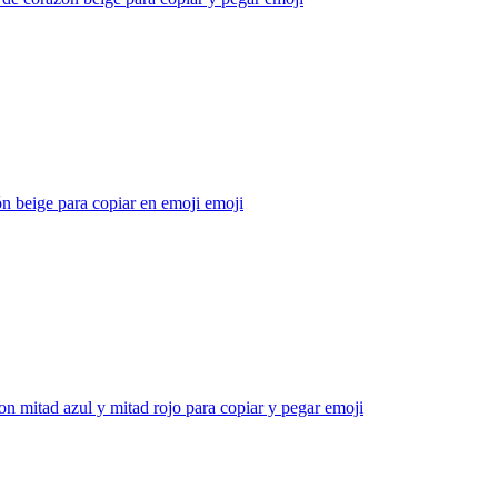
n beige para copiar en emoji
emoji
n mitad azul y mitad rojo para copiar y pegar
emoji